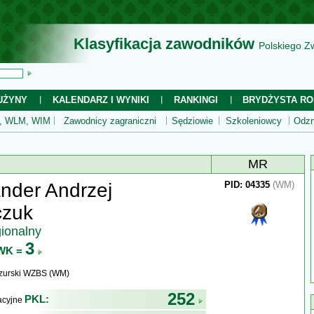
Klasyfikacja zawodników
Polskiego Z
UŻYNY
KALENDARZ I WYNIKI
RANKINGI
BRYDŻYSTA RO
 WLM, WIM
Zawodnicy zagraniczni
Sędziowie
Szkoleniowcy
Odzn
MR
nder Andrzej
PID: 04335
(WM)
czuk
gionalny
3
WK =
zurski WZBS (WM)
252
PKL:
kacyjne