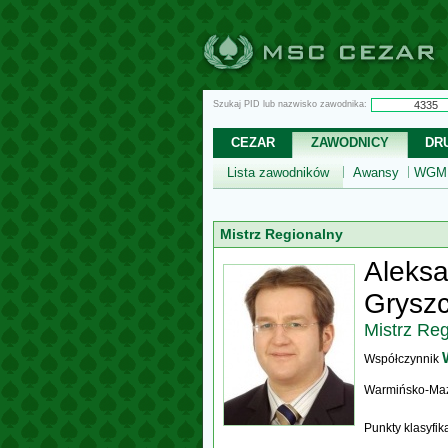
Szukaj PID lub nazwisko zawodnika:
CEZAR
ZAWODNICY
DR
Lista zawodników
Awansy
WGM,
Mistrz Regionalny
Aleksa
Grysz
Mistrz Re
Współczynnik
Warmińsko-Ma
Punkty klasyfi