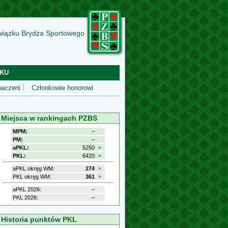
wiązku Brydża Sportowego
KU
aczeni
Członkowie honorowi
Miejsca w rankingach PZBS
MPM:
−
PM:
−
aPKL:
5250
PKL:
6420
aPKL okręg WM:
274
PKL okręg WM:
361
aPKL 2026:
−
PKL 2026:
−
Historia punktów PKL