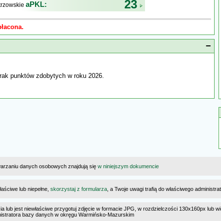
23
aPKL:
trzowskie
płacona.
−
rak punktów zdobytych w roku 2026.
warzaniu danych osobowych znajdują się
w niniejszym dokumencie
łaściwe lub niepełne,
skorzystaj z formularza
, a Twoje uwagi trafią do właściwego administr
cia lub jest niewłaściwe przygotuj zdjęcie w formacie JPG, w rozdzielczości 130x160px lub wi
dministratora bazy danych w okręgu Warmińsko-Mazurskim