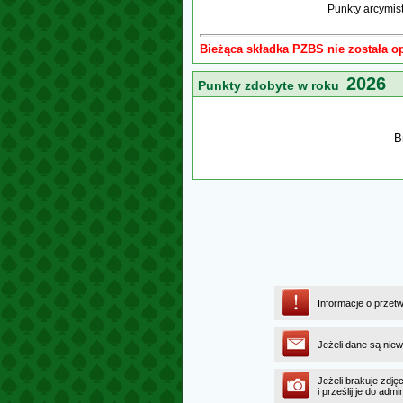
Punkty arcymis
Bieżąca składka PZBS nie została o
2026
Punkty zdobyte w roku
B
Informacje o przet
Jeżeli dane są niew
Jeżeli brakuje zdję
i prześlij je do a