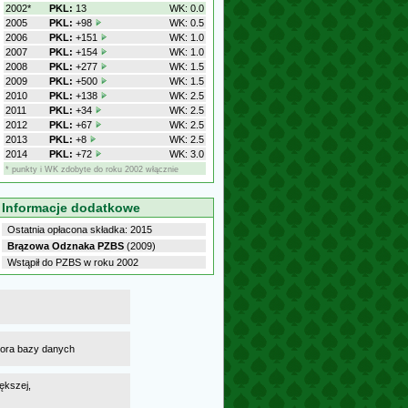
2002*
PKL:
13
WK: 0.0
2005
PKL:
+98
WK: 0.5
2006
PKL:
+151
WK: 1.0
2007
PKL:
+154
WK: 1.0
2008
PKL:
+277
WK: 1.5
2009
PKL:
+500
WK: 1.5
2010
PKL:
+138
WK: 2.5
2011
PKL:
+34
WK: 2.5
2012
PKL:
+67
WK: 2.5
2013
PKL:
+8
WK: 2.5
2014
PKL:
+72
WK: 3.0
* punkty i WK zdobyte do roku 2002 włącznie
Informacje dodatkowe
Ostatnia opłacona składka: 2015
Brązowa Odznaka PZBS
(2009)
Wstąpił do PZBS w roku 2002
atora bazy danych
ększej,