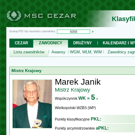
Klasyf
Szukaj PID lub nazwisko zawodnika:
CEZAR
ZAWODNICY
DRUŻYNY
KALENDARZ I WY
Lista zawodników
Awansy
WGM, WLM, WIM
Zawodnicy zagr
Mistrz Krajowy
Marek Janik
Mistrz Krajowy
5
WK =
Współczynnik
Wielkopolski WZBS (WP)
PKL:
Punkty klasyfikacyjne
aPKL:
Punkty arcymistrzowskie