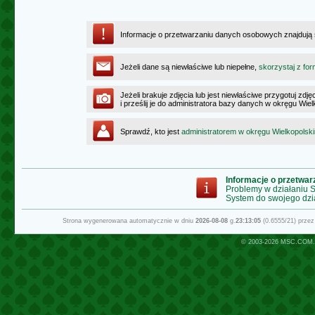
Informacje o przetwarzaniu danych osobowych znajdują
Jeżeli dane są niewłaściwe lub niepełne,
skorzystaj z for
Jeżeli brakuje zdjęcia lub jest niewłaściwe przygotuj zd
i prześlij je do administratora bazy danych w okręgu Wie
Sprawdź, kto jest
administratorem w okręgu Wielkopolsk
Informacje o przetwa
Problemy w działaniu
System do swojego dzi
Strona wygenerowana automatycznie w dniu
2026-08-08
g.
23:13:05
(0.6555/21) prze
© 2003-2026
MSC.COM.