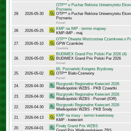
OTP** o Puchar Rektora Uniwersytetu Eko
Poznaniu
29.
2026-05-30
OTP** o Puchar Rektora Uniwersytetu Eko
Poznaniu
Poznań
KMP na IMP - termin majowy
28.
2026-05-25
KMP-IMP - maj
OTP** Otwarte Mistrzostwa Czarnkowa o Pu
27.
2026-05-10
GPW Czarnków
Czarnków
BUDIMEX Grand Prix Polski Par 2026 (4)
26.
2026-05-03
BUDIMEX Grand Prix Polski Par 2026
Poznań
65. Poznański Kongres Brydżowy
25.
2026-05-02
OTP** Biało-Czerwony
Poznań
Rozgrywki Regionalne Kwiecień 2026
24.
2026-04-30
Wielkopolski WZBS - PKB Czwartki
Rozgrywki Regionalne Kwiecień 2026
23.
2026-04-30
Wielkopolski WZBS - Poznań (IOR)
Rozgrywki Regionalne Kwiecień 2026
22.
2026-04-30
Wielkopolski WZBS - PKB Środy
KMP na maxy - termin kwietniowy
21.
2026-04-13
KMP - kwiecień
Finały Grand Prix WZBS
20.
2026-04-01
Grand Prix Wielkopolskiego ZBS