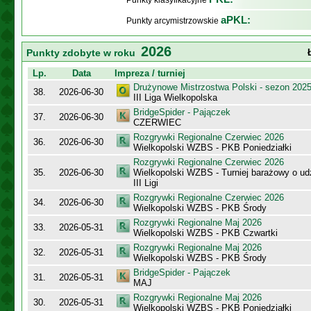
Punkty klasyfikacyjne
aPKL:
Punkty arcymistrzowskie
2026
Punkty zdobyte w roku
Lp.
Data
Impreza / turniej
Drużynowe Mistrzostwa Polski - sezon 202
38.
2026-06-30
III Liga Wielkopolska
BridgeSpider - Pajączek
37.
2026-06-30
CZERWIEC
Rozgrywki Regionalne Czerwiec 2026
36.
2026-06-30
Wielkopolski WZBS - PKB Poniedziałki
Rozgrywki Regionalne Czerwiec 2026
35.
2026-06-30
Wielkopolski WZBS - Turniej barażowy o ud
III Ligi
Rozgrywki Regionalne Czerwiec 2026
34.
2026-06-30
Wielkopolski WZBS - PKB Środy
Rozgrywki Regionalne Maj 2026
33.
2026-05-31
Wielkopolski WZBS - PKB Czwartki
Rozgrywki Regionalne Maj 2026
32.
2026-05-31
Wielkopolski WZBS - PKB Środy
BridgeSpider - Pajączek
31.
2026-05-31
MAJ
Rozgrywki Regionalne Maj 2026
30.
2026-05-31
Wielkopolski WZBS - PKB Poniedziałki