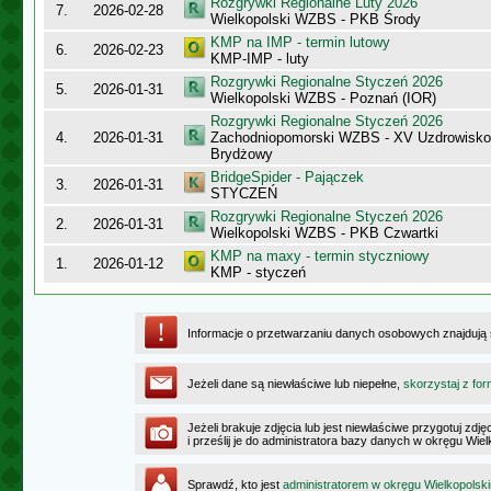
Rozgrywki Regionalne Luty 2026
7.
2026-02-28
Wielkopolski WZBS - PKB Środy
KMP na IMP - termin lutowy
6.
2026-02-23
KMP-IMP - luty
Rozgrywki Regionalne Styczeń 2026
5.
2026-01-31
Wielkopolski WZBS - Poznań (IOR)
Rozgrywki Regionalne Styczeń 2026
4.
2026-01-31
Zachodniopomorski WZBS - XV Uzdrowisk
Brydżowy
BridgeSpider - Pajączek
3.
2026-01-31
STYCZEŃ
Rozgrywki Regionalne Styczeń 2026
2.
2026-01-31
Wielkopolski WZBS - PKB Czwartki
KMP na maxy - termin styczniowy
1.
2026-01-12
KMP - styczeń
Informacje o przetwarzaniu danych osobowych znajdują
Jeżeli dane są niewłaściwe lub niepełne,
skorzystaj z for
Jeżeli brakuje zdjęcia lub jest niewłaściwe przygotuj zd
i prześlij je do administratora bazy danych w okręgu Wie
Sprawdź, kto jest
administratorem w okręgu Wielkopolsk