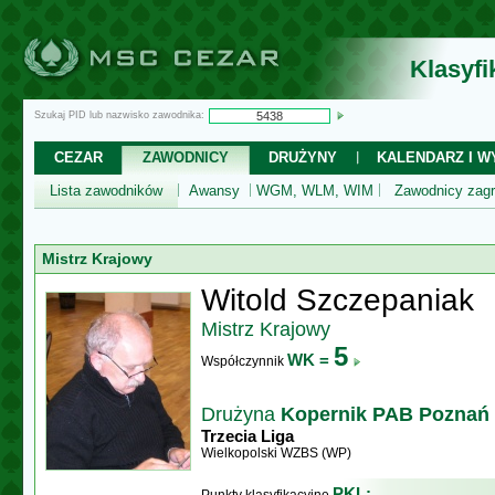
Klasyf
Szukaj PID lub nazwisko zawodnika:
CEZAR
ZAWODNICY
DRUŻYNY
KALENDARZ I WY
Lista zawodników
Awansy
WGM, WLM, WIM
Zawodnicy zagr
Mistrz Krajowy
Witold Szczepaniak
Mistrz Krajowy
5
WK =
Współczynnik
Drużyna
Kopernik PAB Poznań
Trzecia Liga
Wielkopolski WZBS (WP)
PKL: