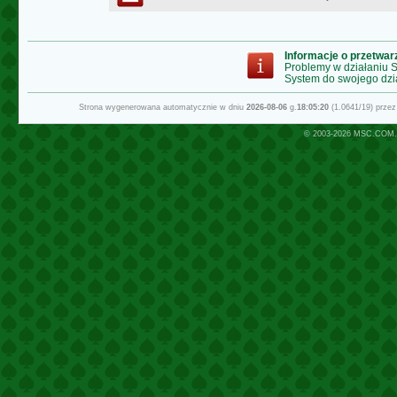
Informacje o przetwa
Problemy w działaniu
System do swojego dzi
Strona wygenerowana automatycznie w dniu
2026-08-06
g.
18:05:20
(1.0641/19) prze
© 2003-2026
MSC.COM.