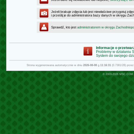
Jeżeli brakuje zdjęcia lub jest niewłaściwe przygotuj zd
i prześlij je do administratora bazy danych w okręgu Z
Sprawdź, kto jest
administratorem w okręgu Zachodnio
Informacje o przetwa
Problemy w działaniu
System do swojego dzi
Strona wygenerowana automatycznie w dniu
2026-08-08
g.
11:16:31
(0.7381/28) prze
© 2003-2026
MSC.COM.