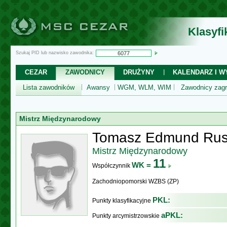
Klasyf
Szukaj PID lub nazwisko zawodnika:
CEZAR
ZAWODNICY
DRUŻYNY
KALENDARZ I WY
Lista zawodników
Awansy
WGM, WLM, WIM
Zawodnicy zagr
Mistrz Międzynarodowy
Tomasz Edmund Rusi
Mistrz Międzynarodowy
11
WK =
Współczynnik
Zachodniopomorski WZBS (ZP)
PKL:
Punkty klasyfikacyjne
aPKL:
Punkty arcymistrzowskie