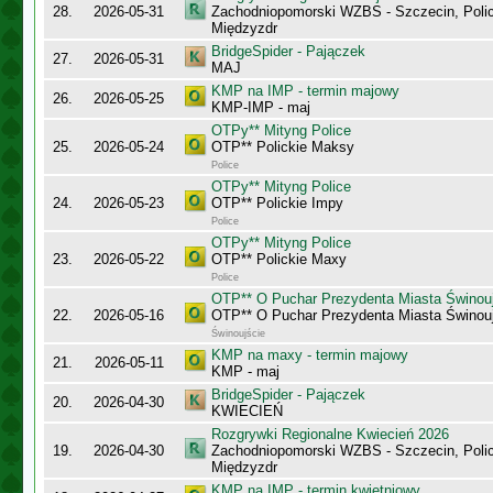
28.
2026-05-31
Zachodniopomorski WZBS - Szczecin, Polic
Międzyzdr
BridgeSpider - Pajączek
27.
2026-05-31
MAJ
KMP na IMP - termin majowy
26.
2026-05-25
KMP-IMP - maj
OTPy** Mityng Police
25.
2026-05-24
OTP** Polickie Maksy
Police
OTPy** Mityng Police
24.
2026-05-23
OTP** Polickie Impy
Police
OTPy** Mityng Police
23.
2026-05-22
OTP** Polickie Maxy
Police
OTP** O Puchar Prezydenta Miasta Świnou
22.
2026-05-16
OTP** O Puchar Prezydenta Miasta Świnou
Świnoujście
KMP na maxy - termin majowy
21.
2026-05-11
KMP - maj
BridgeSpider - Pajączek
20.
2026-04-30
KWIECIEŃ
Rozgrywki Regionalne Kwiecień 2026
19.
2026-04-30
Zachodniopomorski WZBS - Szczecin, Polic
Międzyzdr
KMP na IMP - termin kwietniowy