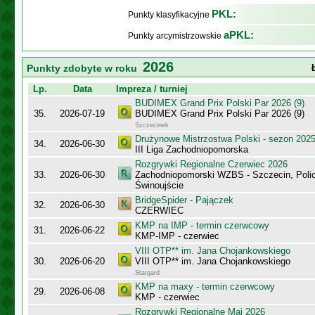
PKL:
Punkty klasyfikacyjne
aPKL:
Punkty arcymistrzowskie
2026
Punkty zdobyte w roku
Lp.
Data
Impreza / turniej
BUDIMEX Grand Prix Polski Par 2026 (9)
35.
2026-07-19
BUDIMEX Grand Prix Polski Par 2026 (9)
Szczecinek
Drużynowe Mistrzostwa Polski - sezon 202
34.
2026-06-30
III Liga Zachodniopomorska
Rozgrywki Regionalne Czerwiec 2026
33.
2026-06-30
Zachodniopomorski WZBS - Szczecin, Polic
Świnoujście
BridgeSpider - Pajączek
32.
2026-06-30
CZERWIEC
KMP na IMP - termin czerwcowy
31.
2026-06-22
KMP-IMP - czerwiec
VIII OTP** im. Jana Chojankowskiego
30.
2026-06-20
VIII OTP** im. Jana Chojankowskiego
Stargard
KMP na maxy - termin czerwcowy
29.
2026-06-08
KMP - czerwiec
Rozgrywki Regionalne Maj 2026