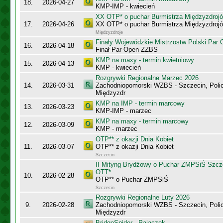
18.
2026-04-27
KMP-IMP - kwiecień
XX OTP* o puchar Burmistrza Międzyzdroj
17.
2026-04-26
XX OTP* o puchar Burmistrza Międzyzdroj
Międzyzdroje
Finały Wojewódzkie Mistrzostw Polski Par
16.
2026-04-18
Finał Par Open ZZBS
KMP na maxy - termin kwietniowy
15.
2026-04-13
KMP - kwiecień
Rozgrywki Regionalne Marzec 2026
14.
2026-03-31
Zachodniopomorski WZBS - Szczecin, Polic
Międzyzdr
KMP na IMP - termin marcowy
13.
2026-03-23
KMP-IMP - marzec
KMP na maxy - termin marcowy
12.
2026-03-09
KMP - marzec
OTP** z okazji Dnia Kobiet
11.
2026-03-07
OTP** z okazji Dnia Kobiet
Szczecin
II Mityng Brydżowy o Puchar ZMPSiŚ Szcze
OTT*
10.
2026-02-28
OTP** o Puchar ZMPSiŚ
Szczecin
Rozgrywki Regionalne Luty 2026
9.
2026-02-28
Zachodniopomorski WZBS - Szczecin, Polic
Międzyzdr
BridgeSpider - Pajączek