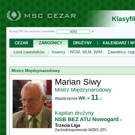
Klasyf
Szukaj PID lub nazwisko zawodnika:
CEZAR
ZAWODNICY
DRUŻYNY
KALENDARZ I WY
Lista zawodników
Awansy
WGM, WLM, WIM
Zawodnicy zagr
Mistrz Międzynarodowy
Marian Siwy
Mistrz Międzynarodowy
11
WK =
Współczynnik
Kapitan drużyny
NSB BEZ ATU Nowogard
Trzecia Liga
Zachodniopomorski WZBS (ZP)