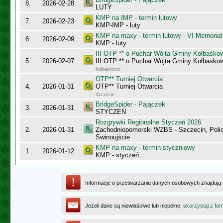
8.
2026-02-28
LUTY
KMP na IMP - termin lutowy
7.
2026-02-23
KMP-IMP - luty
KMP na maxy - termin lutowy - VI Memoriał
6.
2026-02-09
KMP - luty
III OTP ** o Puchar Wójta Gminy Kołbasko
5.
2026-02-07
III OTP ** o Puchar Wójta Gminy Kołbasko
Kołbaskowo
OTP** Turniej Otwarcia
4.
2026-01-31
OTP** Turniej Otwarcia
Szczecin
BridgeSpider - Pajączek
3.
2026-01-31
STYCZEŃ
Rozgrywki Regionalne Styczeń 2026
2.
2026-01-31
Zachodniopomorski WZBS - Szczecin, Polic
Świnoujście
KMP na maxy - termin styczniowy
1.
2026-01-12
KMP - styczeń
Informacje o przetwarzaniu danych osobowych znajdują
Jeżeli dane są niewłaściwe lub niepełne,
skorzystaj z for