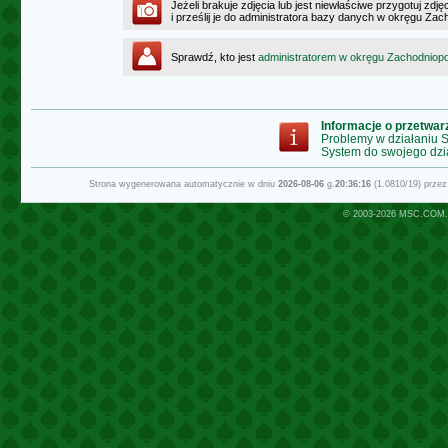
Jeżeli brakuje zdjęcia lub jest niewłaściwe przygotuj zd
i prześlij je do administratora bazy danych w okręgu Z
Sprawdź, kto jest
administratorem w okręgu Zachodnio
Informacje o przetwa
Problemy w działaniu
System do swojego dzi
Strona wygenerowana automatycznie w dniu
2026-08-06
g.
20:36:16
(1.0810/19) prze
© 2003-2026
MSC.COM.