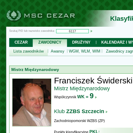
Klasyf
Szukaj PID lub nazwisko zawodnika:
CEZAR
ZAWODNICY
DRUŻYNY
KALENDARZ I WY
Lista zawodników
Awansy
WGM, WLM, WIM
Zawodnicy zagr
Mistrz Międzynarodowy
Franciszek Świderski
Mistrz Międzynarodowy
9
WK =
Współczynnik
Klub
ZZBS Szczecin
Zachodniopomorski WZBS (ZP)
PKL:
Punkty klasyfikacyjne