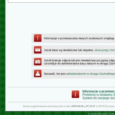
Informacje o przetwarzaniu danych osobowych znajdują
Jeżeli dane są niewłaściwe lub niepełne,
skorzystaj z for
Jeżeli brakuje zdjęcia lub jest niewłaściwe przygotuj zd
i prześlij je do administratora bazy danych w okręgu Z
Sprawdź, kto jest
administratorem w okręgu Zachodnio
Informacje o przetwa
Problemy w działaniu
System do swojego dzi
Strona wygenerowana automatycznie w dniu
2026-08-08
g.
07:19:47
(1.0073/21) prze
© 2003-2026
MSC.COM.