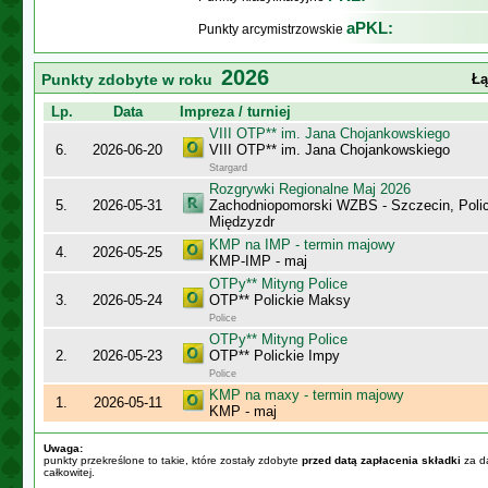
aPKL:
Punkty arcymistrzowskie
2026
Punkty zdobyte w roku
Łą
Lp.
Data
Impreza / turniej
VIII OTP** im. Jana Chojankowskiego
6.
2026-06-20
VIII OTP** im. Jana Chojankowskiego
Stargard
Rozgrywki Regionalne Maj 2026
5.
2026-05-31
Zachodniopomorski WZBS - Szczecin, Polic
Międzyzdr
KMP na IMP - termin majowy
4.
2026-05-25
KMP-IMP - maj
OTPy** Mityng Police
3.
2026-05-24
OTP** Polickie Maksy
Police
OTPy** Mityng Police
2.
2026-05-23
OTP** Polickie Impy
Police
KMP na maxy - termin majowy
1.
2026-05-11
KMP - maj
Uwaga:
punkty przekreślone to takie, które zostały zdobyte
przed datą zapłacenia składki
za da
całkowitej.