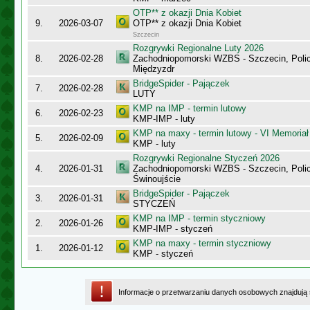
OTP** z okazji Dnia Kobiet
9.
2026-03-07
OTP** z okazji Dnia Kobiet
Szczecin
Rozgrywki Regionalne Luty 2026
8.
2026-02-28
Zachodniopomorski WZBS - Szczecin, Polic
Międzyzdr
BridgeSpider - Pajączek
7.
2026-02-28
LUTY
KMP na IMP - termin lutowy
6.
2026-02-23
KMP-IMP - luty
KMP na maxy - termin lutowy - VI Memoriał
5.
2026-02-09
KMP - luty
Rozgrywki Regionalne Styczeń 2026
4.
2026-01-31
Zachodniopomorski WZBS - Szczecin, Polic
Świnoujście
BridgeSpider - Pajączek
3.
2026-01-31
STYCZEŃ
KMP na IMP - termin styczniowy
2.
2026-01-26
KMP-IMP - styczeń
KMP na maxy - termin styczniowy
1.
2026-01-12
KMP - styczeń
Informacje o przetwarzaniu danych osobowych znajdują