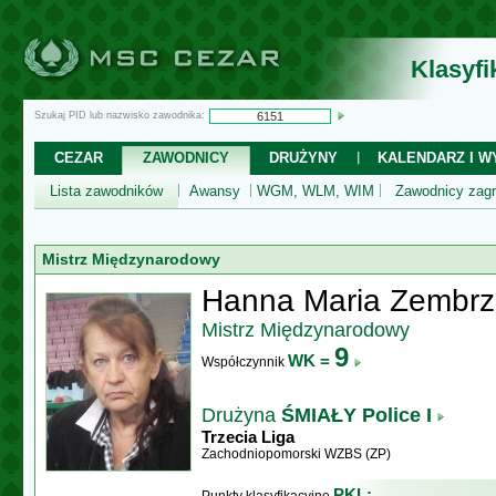
Klasyf
Szukaj PID lub nazwisko zawodnika:
CEZAR
ZAWODNICY
DRUŻYNY
KALENDARZ I WY
Lista zawodników
Awansy
WGM, WLM, WIM
Zawodnicy zagr
Mistrz Międzynarodowy
Hanna Maria Zembrz
Mistrz Międzynarodowy
9
WK =
Współczynnik
Drużyna
ŚMIAŁY Police I
Trzecia Liga
Zachodniopomorski WZBS (ZP)
PKL: