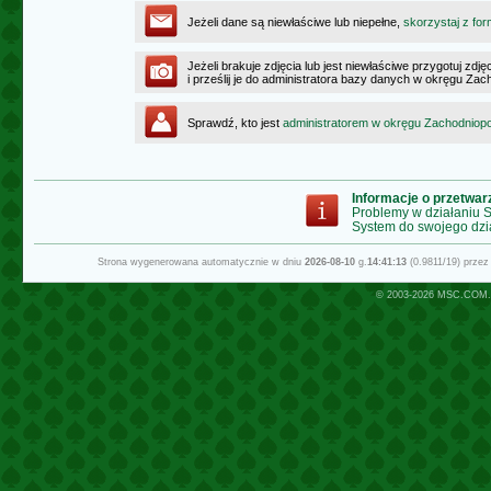
Jeżeli dane są niewłaściwe lub niepełne,
skorzystaj z for
Jeżeli brakuje zdjęcia lub jest niewłaściwe przygotuj zd
i prześlij je do administratora bazy danych w okręgu Z
Sprawdź, kto jest
administratorem w okręgu Zachodnio
Informacje o przetwa
Problemy w działaniu
System do swojego dzi
Strona wygenerowana automatycznie w dniu
2026-08-10
g.
14:41:13
(0.9811/19) prze
© 2003-2026
MSC.COM.