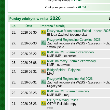
Punkty klasyfikacyjne
aPKL:
Punkty arcymistrzowskie
2026
Punkty zdobyte w roku
Lp.
Data
Impreza / turniej
Drużynowe Mistrzostwa Polski - sezon 202
28.
2026-06-30
III Liga Zachodniopomorska
Rozgrywki Regionalne Czerwiec 2026
27.
2026-06-30
Zachodniopomorski WZBS - Szczecin, Polic
Świnoujście
KMP na IMP - termin czerwcowy
26.
2026-06-22
KMP-IMP - czerwiec
KMP na maxy - termin czerwcowy
25.
2026-06-08
KMP - czerwiec
BridgeSpider - Pajączek
24.
2026-05-31
MAJ
Rozgrywki Regionalne Maj 2026
23.
2026-05-31
Zachodniopomorski WZBS - Szczecin, Polic
Międzyzdr
KMP na IMP - termin majowy
22.
2026-05-25
KMP-IMP - maj
OTPy** Mityng Police
21.
2026-05-23
OTP** Polickie Impy
Police