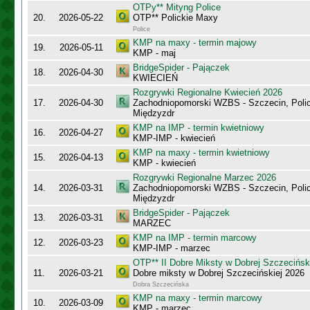
OTPy** Mityng Police
20.
2026-05-22
OTP** Polickie Maxy
Police
KMP na maxy - termin majowy
19.
2026-05-11
KMP - maj
BridgeSpider - Pajączek
18.
2026-04-30
KWIECIEŃ
Rozgrywki Regionalne Kwiecień 2026
17.
2026-04-30
Zachodniopomorski WZBS - Szczecin, Polic
Międzyzdr
KMP na IMP - termin kwietniowy
16.
2026-04-27
KMP-IMP - kwiecień
KMP na maxy - termin kwietniowy
15.
2026-04-13
KMP - kwiecień
Rozgrywki Regionalne Marzec 2026
14.
2026-03-31
Zachodniopomorski WZBS - Szczecin, Polic
Międzyzdr
BridgeSpider - Pajączek
13.
2026-03-31
MARZEC
KMP na IMP - termin marcowy
12.
2026-03-23
KMP-IMP - marzec
OTP** II Dobre Miksty w Dobrej Szczecińsk
11.
2026-03-21
Dobre miksty w Dobrej Szczecińskiej 2026
Dobra Szczecińska
KMP na maxy - termin marcowy
10.
2026-03-09
KMP - marzec