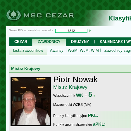
Klasyf
Szukaj PID lub nazwisko zawodnika:
CEZAR
ZAWODNICY
DRUŻYNY
KALENDARZ I WY
Lista zawodników
Awansy
WGM, WLM, WIM
Zawodnicy zagr
Mistrz Krajowy
Piotr Nowak
Mistrz Krajowy
5
WK =
Współczynnik
Mazowiecki WZBS (MA)
PKL:
Punkty klasyfikacyjne
aPKL:
Punkty arcymistrzowskie