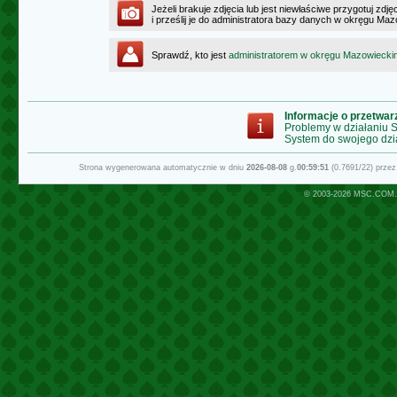
Jeżeli brakuje zdjęcia lub jest niewłaściwe przygotuj zd
i prześlij je do administratora bazy danych w okręgu Ma
Sprawdź, kto jest
administratorem w okręgu Mazowiecki
Informacje o przetwa
Problemy w działaniu
System do swojego dzi
Strona wygenerowana automatycznie w dniu
2026-08-08
g.
00:59:51
(0.7691/22) prze
© 2003-2026
MSC.COM.