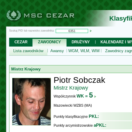
Klasyf
Szukaj PID lub nazwisko zawodnika:
CEZAR
ZAWODNICY
DRUŻYNY
KALENDARZ I WY
Lista zawodników
Awansy
WGM, WLM, WIM
Zawodnicy zagr
Mistrz Krajowy
Piotr Sobczak
Mistrz Krajowy
5
WK =
Współczynnik
Mazowiecki WZBS (MA)
PKL:
Punkty klasyfikacyjne
aPKL:
Punkty arcymistrzowskie