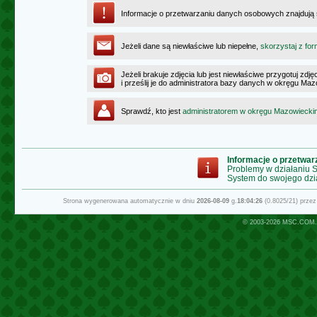
Informacje o przetwarzaniu danych osobowych znajdują
Jeżeli dane są niewłaściwe lub niepełne,
skorzystaj z for
Jeżeli brakuje zdjęcia lub jest niewłaściwe przygotuj zd
i prześlij je do administratora bazy danych w okręgu Ma
Sprawdź, kto jest
administratorem w okręgu Mazowiecki
Informacje o przetwa
Problemy w działaniu
System do swojego dzi
Strona wygenerowana automatycznie w dniu
2026-08-09
g.
18:04:26
(0.8025/21) prze
© 2003-2026
MSC.COM.