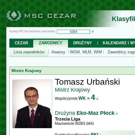
Klasyf
Szukaj PID lub nazwisko zawodnika:
CEZAR
ZAWODNICY
DRUŻYNY
KALENDARZ I WY
Lista zawodników
Awansy
WGM, WLM, WIM
Zawodnicy zagr
Mistrz Krajowy
Tomasz Urbański
Mistrz Krajowy
4
WK =
Współczynnik
Drużyna
Eko-Maz Płock
Trzecia Liga
Mazowiecki WZBS (MA)
PKL: