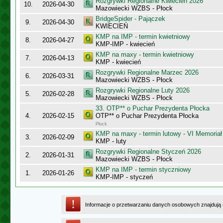
Rozgrywki Regionalne Kwiecień 2026
10.
2026-04-30
Mazowiecki WZBS - Płock
BridgeSpider - Pajączek
9.
2026-04-30
KWIECIEŃ
KMP na IMP - termin kwietniowy
8.
2026-04-27
KMP-IMP - kwiecień
KMP na maxy - termin kwietniowy
7.
2026-04-13
KMP - kwiecień
Rozgrywki Regionalne Marzec 2026
6.
2026-03-31
Mazowiecki WZBS - Płock
Rozgrywki Regionalne Luty 2026
5.
2026-02-28
Mazowiecki WZBS - Płock
33. OTP** o Puchar Prezydenta Płocka
4.
2026-02-15
OTP** o Puchar Prezydenta Płocka
Płock
KMP na maxy - termin lutowy - VI Memoriał
3.
2026-02-09
KMP - luty
Rozgrywki Regionalne Styczeń 2026
2.
2026-01-31
Mazowiecki WZBS - Płock
KMP na IMP - termin styczniowy
1.
2026-01-26
KMP-IMP - styczeń
Informacje o przetwarzaniu danych osobowych znajdują