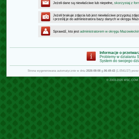
Jeżeli dane są niewłaściwe lub niepełne,
skorzystaj z for
Jeżeli brakuje zdjęcia lub jest niewłaściwe przygotuj zd
i prześlij je do administratora bazy danych w okręgu Ma
Sprawdź, kto jest
administratorem w okręgu Mazowiecki
Informacje o przetwa
Problemy w działaniu
System do swojego dzi
Strona wygenerowana automatycznie w dniu
2026-08-08
g.
06:49:43
(1.0541/27) prze
© 2003-2026
MSC.COM.