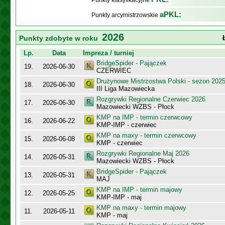
Punkty klasyfikacyjne
aPKL:
Punkty arcymistrzowskie
2026
Punkty zdobyte w roku
Lp.
Data
Impreza / turniej
BridgeSpider - Pajączek
19.
2026-06-30
CZERWIEC
Drużynowe Mistrzostwa Polski - sezon 202
18.
2026-06-30
III Liga Mazowiecka
Rozgrywki Regionalne Czerwiec 2026
17.
2026-06-30
Mazowiecki WZBS - Płock
KMP na IMP - termin czerwcowy
16.
2026-06-22
KMP-IMP - czerwiec
KMP na maxy - termin czerwcowy
15.
2026-06-08
KMP - czerwiec
Rozgrywki Regionalne Maj 2026
14.
2026-05-31
Mazowiecki WZBS - Płock
BridgeSpider - Pajączek
13.
2026-05-31
MAJ
KMP na IMP - termin majowy
12.
2026-05-25
KMP-IMP - maj
KMP na maxy - termin majowy
11.
2026-05-11
KMP - maj