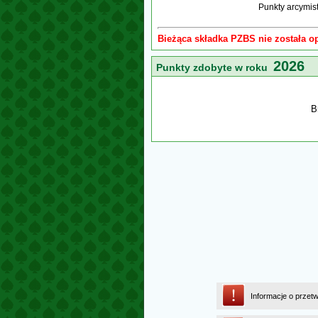
Punkty arcymis
Bieżąca składka PZBS nie została o
2026
Punkty zdobyte w roku
B
Informacje o przet