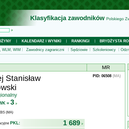
Klasyfikacja zawodników
Polskiego Z
UŻYNY
KALENDARZ I WYNIKI
RANKINGI
BRYDŻYSTA RO
 WLM, WIM
Zawodnicy zagraniczni
Sędziowie
Szkoleniowcy
Odzn
MR
j Stanisław
PID: 06508
(MA)
owski
gionalny
3
WK =
ZBS (MA)
1 689
PKL:
kacyjne