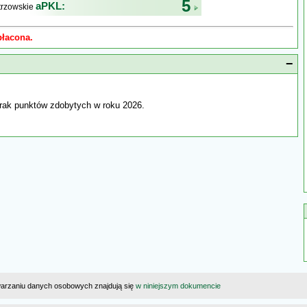
5
aPKL:
trzowskie
płacona.
−
rak punktów zdobytych w roku 2026.
warzaniu danych osobowych znajdują się
w niniejszym dokumencie