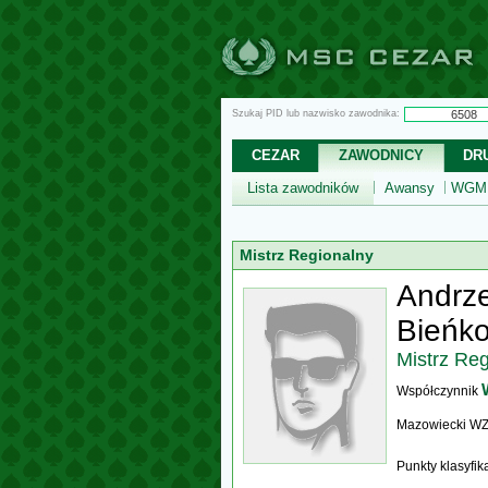
Szukaj PID lub nazwisko zawodnika:
CEZAR
ZAWODNICY
DR
Lista zawodników
Awansy
WGM,
Mistrz Regionalny
Andrze
Bieńk
Mistrz Re
Współczynnik
Mazowiecki W
Punkty klasyfi