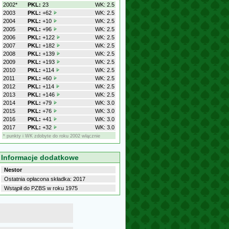
2002*
PKL:
23
WK: 2.5
2003
PKL:
+62
WK: 2.5
2004
PKL:
+10
WK: 2.5
2005
PKL:
+96
WK: 2.5
2006
PKL:
+122
WK: 2.5
2007
PKL:
+182
WK: 2.5
2008
PKL:
+139
WK: 2.5
2009
PKL:
+193
WK: 2.5
2010
PKL:
+114
WK: 2.5
2011
PKL:
+60
WK: 2.5
2012
PKL:
+114
WK: 2.5
2013
PKL:
+146
WK: 2.5
2014
PKL:
+79
WK: 3.0
2015
PKL:
+76
WK: 3.0
2016
PKL:
+41
WK: 3.0
2017
PKL:
+32
WK: 3.0
* punkty i WK zdobyte do roku 2002 włącznie
Informacje dodatkowe
Nestor
Ostatnia opłacona składka: 2017
Wstąpił do PZBS w roku 1975