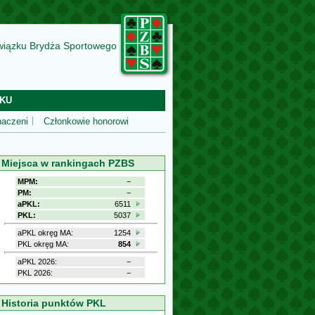
wiązku Brydża Sportowego
KU
aczeni
Członkowie honorowi
Miejsca w rankingach PZBS
MPM:
−
PM:
−
aPKL:
6511
PKL:
5037
aPKL okręg MA:
1254
PKL okręg MA:
854
aPKL 2026:
−
PKL 2026:
−
Historia punktów PKL