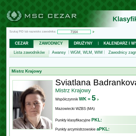
Klasyf
Szukaj PID lub nazwisko zawodnika:
CEZAR
ZAWODNICY
DRUŻYNY
KALENDARZ I WY
Lista zawodników
Awansy
WGM, WLM, WIM
Zawodnicy zagr
Mistrz Krajowy
Sviatlana Badrankov
Mistrz Krajowy
5
WK =
Współczynnik
Mazowiecki WZBS (MA)
PKL:
Punkty klasyfikacyjne
aPKL:
Punkty arcymistrzowskie