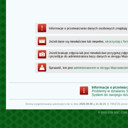
Informacje o przetwarzaniu danych osobowych znajdują
Jeżeli dane są niewłaściwe lub niepełne,
skorzystaj z for
Jeżeli brakuje zdjęcia lub jest niewłaściwe przygotuj zd
i prześlij je do administratora bazy danych w okręgu Ma
Sprawdź, kto jest
administratorem w okręgu Mazowiecki
Informacje o przetwa
Problemy w działaniu
System do swojego dzi
Strona wygenerowana automatycznie w dniu
2026-08-08
g.
11:42:21
(0.7663/23) prze
© 2003-2026
MSC.COM.