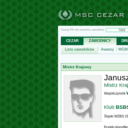
Szukaj PID lub nazwisko zawodnika:
CEZAR
ZAWODNICY
DR
Lista zawodników
Awansy
WGM,
Mistrz Krajowy
Janus
Mistrz Kra
Współczynnik
Klub
BSBS
Śląski WZBS (S
Punkty klasyfi