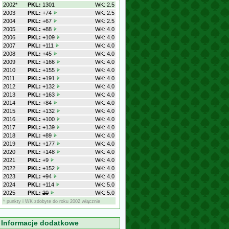
2002*
PKL:
1301
WK: 2.5
2003
PKL:
+74
WK: 2.5
2004
PKL:
+67
WK: 2.5
2005
PKL:
+88
WK: 4.0
2006
PKL:
+109
WK: 4.0
2007
PKL:
+111
WK: 4.0
2008
PKL:
+45
WK: 4.0
2009
PKL:
+166
WK: 4.0
2010
PKL:
+155
WK: 4.0
2011
PKL:
+191
WK: 4.0
2012
PKL:
+132
WK: 4.0
2013
PKL:
+163
WK: 4.0
2014
PKL:
+84
WK: 4.0
2015
PKL:
+132
WK: 4.0
2016
PKL:
+100
WK: 4.0
2017
PKL:
+139
WK: 4.0
2018
PKL:
+89
WK: 4.0
2019
PKL:
+177
WK: 4.0
2020
PKL:
+148
WK: 4.0
2021
PKL:
+9
WK: 4.0
2022
PKL:
+152
WK: 4.0
2023
PKL:
+94
WK: 4.0
2024
PKL:
+114
WK: 5.0
2025
PKL:
20
WK: 5.0
* punkty i WK zdobyte do roku 2002 włącznie
Informacje dodatkowe