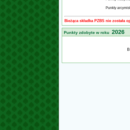
Punkty arcymis
Bieżąca składka PZBS nie została o
2026
Punkty zdobyte w roku
B