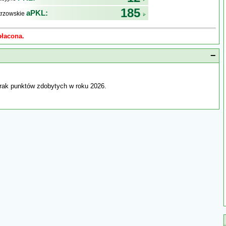
185
aPKL:
trzowskie
płacona.
−
rak punktów zdobytych w roku 2026.