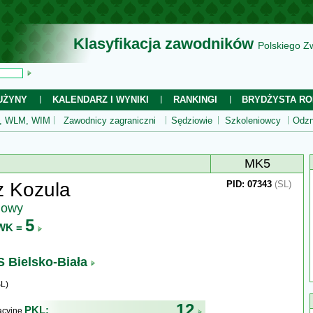
Klasyfikacja zawodników
Polskiego Z
UŻYNY
KALENDARZ I WYNIKI
RANKINGI
BRYDŻYSTA RO
 WLM, WIM
Zawodnicy zagraniczni
Sędziowie
Szkoleniowcy
Odzn
MK5
z Kozula
PID: 07343
(SL)
jowy
5
WK =
 Bielsko-Biała
L)
12
PKL:
kacyjne