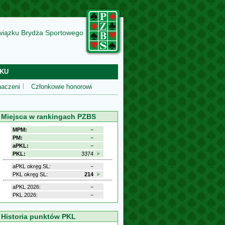
wiązku Brydża Sportowego
KU
aczeni
Członkowie honorowi
Miejsca w rankingach PZBS
MPM:
−
PM:
−
aPKL:
−
PKL:
3374
aPKL okręg SL:
−
PKL okręg SL:
214
aPKL 2026:
−
PKL 2026:
−
Historia punktów PKL