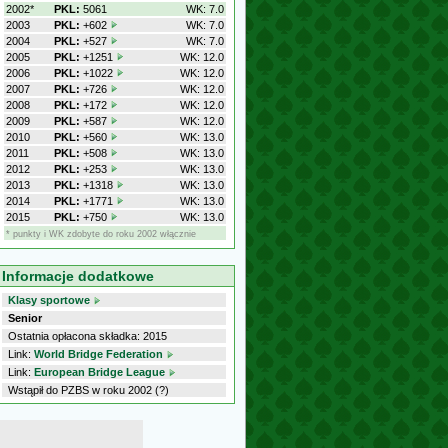
2002*
PKL:
5061
WK: 7.0
2003
PKL:
+602
WK: 7.0
2004
PKL:
+527
WK: 7.0
2005
PKL:
+1251
WK: 12.0
2006
PKL:
+1022
WK: 12.0
2007
PKL:
+726
WK: 12.0
2008
PKL:
+172
WK: 12.0
2009
PKL:
+587
WK: 12.0
2010
PKL:
+560
WK: 13.0
2011
PKL:
+508
WK: 13.0
2012
PKL:
+253
WK: 13.0
2013
PKL:
+1318
WK: 13.0
2014
PKL:
+1771
WK: 13.0
2015
PKL:
+750
WK: 13.0
* punkty i WK zdobyte do roku 2002 włącznie
Informacje dodatkowe
Klasy sportowe
Senior
Ostatnia opłacona składka: 2015
Link:
World Bridge Federation
Link:
European Bridge League
Wstąpił do PZBS w roku 2002 (?)