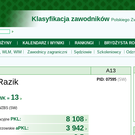
Klasyfikacja zawodników
Polskiego Z
UŻYNY
KALENDARZ I WYNIKI
RANKINGI
BRYDŻYSTA RO
 WLM, WIM
Zawodnicy zagraniczni
Sędziowie
Szkoleniowcy
Odzn
A13
Razik
PID: 07595
(SW)
13
WK =
 WZBS (SW)
8 108
PKL:
kacyjne
3 942
aPKL:
trzowskie