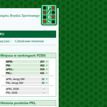
wiązku Brydża Sportowego
KU
aczeni
Członkowie honorowi
Miejsca w rankingach PZBS
MPM:
207
PM:
452
aPKL:
918
PKL:
431
aPKL okręg SW:
32
PKL okręg SW:
20
aPKL 2026:
−
PKL 2026:
−
Historia punktów PKL