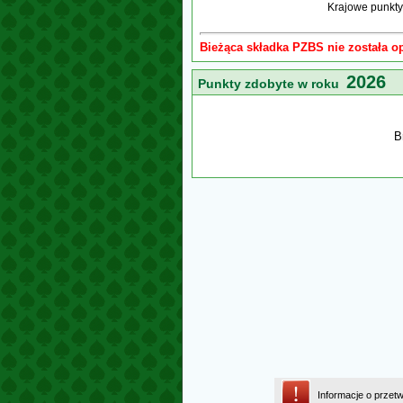
Krajowe punkty
Bieżąca składka PZBS nie została o
2026
Punkty zdobyte w roku
B
Informacje o przet