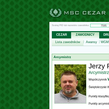
Szukaj PID lub nazwisko zawodnika:
CEZAR
ZAWODNICY
DR
Lista zawodników
Awansy
WGM,
Arcymistrz
Jerzy 
Arcymistrz
Współczynnik
Świętokrzyski
Punkty klasyfi
Punkty arcymis