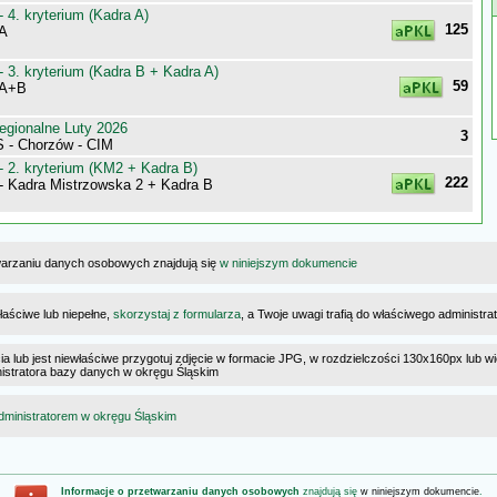
 4. kryterium (Kadra A)
125
 A
 3. kryterium (Kadra B + Kadra A)
59
 A+B
egionalne Luty 2026
3
 - Chorzów - CIM
 2. kryterium (KM2 + Kadra B)
222
- Kadra Mistrzowska 2 + Kadra B
warzaniu danych osobowych znajdują się
w niniejszym dokumencie
łaściwe lub niepełne,
skorzystaj z formularza
, a Twoje uwagi trafią do właściwego administr
cia lub jest niewłaściwe przygotuj zdjęcie w formacie JPG, w rozdzielczości 130x160px lub wi
ministratora bazy danych w okręgu Śląskim
dministratorem w okręgu Śląskim
Informacje o przetwarzaniu danych osobowych
znajdują się
w niniejszym dokumencie
.