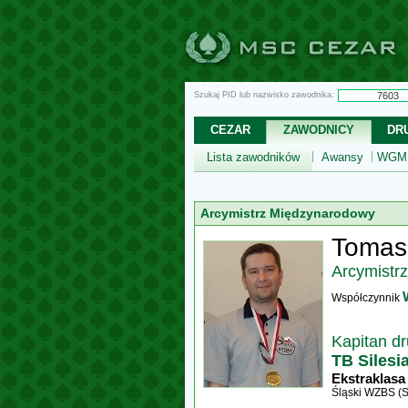
Szukaj PID lub nazwisko zawodnika:
CEZAR
ZAWODNICY
DR
Lista zawodników
Awansy
WGM,
Arcymistrz Międzynarodowy
Tomasz
Arcymistr
Współczynnik
Kapitan d
TB Silesia
Ekstraklasa
Śląski WZBS (S