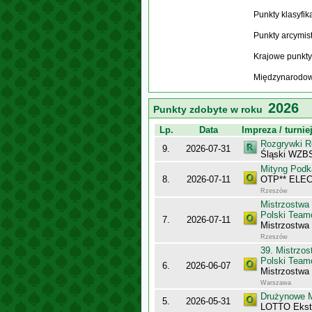
Punkty klasyfi
Punkty arcymis
Krajowe punkty
Międzynarodow
2026
Punkty zdobyte w roku
Lp.
Data
Impreza / turnie
Rozgrywki R
9.
2026-07-31
Śląski WZBS
Mityng Podk
8.
2026-07-11
OTP** ELEC
Rzeszów
Mistrzostwa
Polski Team
7.
2026-07-11
Mistrzostwa
Rzeszów
39. Mistrzo
Polski Team
6.
2026-06-07
Mistrzostwa
Warszawa
Drużynowe M
5.
2026-05-31
LOTTO Ekst