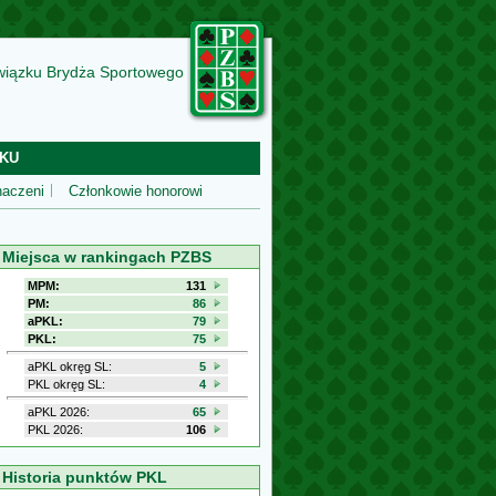
wiązku Brydża Sportowego
KU
aczeni
Członkowie honorowi
Miejsca w rankingach PZBS
MPM:
131
PM:
86
aPKL:
79
PKL:
75
aPKL okręg SL:
5
PKL okręg SL:
4
aPKL 2026:
65
PKL 2026:
106
Historia punktów PKL