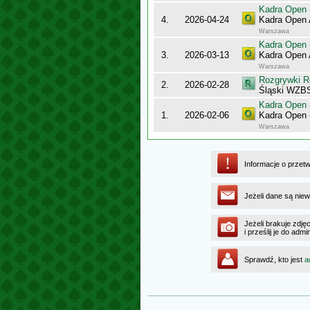
Kadra Open -
4.
2026-04-24
Kadra Open
Warszawa
Kadra Open -
3.
2026-03-13
Kadra Open
Warszawa
Rozgrywki R
2.
2026-02-28
Śląski WZBS
Kadra Open -
1.
2026-02-06
Kadra Open 
Warszawa
Informacje o przet
Jeżeli dane są niew
Jeżeli brakuje zdję
i prześlij je do ad
Sprawdź, kto jest
a