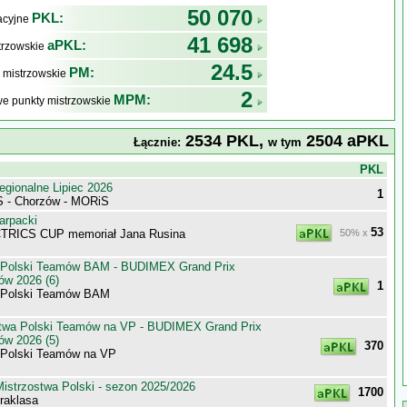
50 070
PKL:
kacyjne
41 698
aPKL:
trzowskie
24.5
PM:
 mistrzowskie
2
MPM:
e punkty mistrzowskie
2534 PKL,
2504 aPKL
Łącznie:
w tym
j
PKL
egionalne Lipiec 2026
1
 - Chorzów - MORiS
arpacki
53
TRICS CUP memoriał Jana Rusina
50% x
 Polski Teamów BAM - BUDIMEX Grand Prix
ów 2026 (6)
1
 Polski Teamów BAM
stwa Polski Teamów na VP - BUDIMEX Grand Prix
ów 2026 (5)
370
 Polski Teamów na VP
istrzostwa Polski - sezon 2025/2026
1700
raklasa