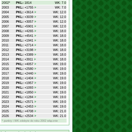
2002*
PKL:
1814
WK: 7.0
2003
PKL:
+1755
WK: 7.0
2004
PKL:
+3614
WK: 12.0
2005
PKL:
+3039
WK: 12.0
2006
PKL:
+3057
WK: 12.0
2007
PKL:
+5901
WK: 12.0
2008
PKL:
+4265
WK: 18.0
2009
PKL:
+4541
WK: 18.0
2010
PKL:
+1941
WK: 18.0
2011
PKL:
+2714
WK: 18.0
2012
PKL:
+3198
WK: 18.0
2013
PKL:
+3389
WK: 18.0
2014
PKL:
+3911
WK: 18.0
2015
PKL:
+4057
WK: 19.0
2016
PKL:
+2580
WK: 19.0
2017
PKL:
+2440
WK: 19.0
2018
PKL:
+1404
WK: 19.0
2019
PKL:
+1957
WK: 19.0
2020
PKL:
+1093
WK: 19.0
2021
PKL:
+1850
WK: 19.0
2022
PKL:
+1284
WK: 19.0
2023
PKL:
+2571
WK: 19.0
2024
PKL:
+2453
WK: 19.0
2025
PKL:
+4708
WK: 21.0
2026
PKL:
+2534
WK: 21.0
* punkty i WK zdobyte do roku 2002 włącznie