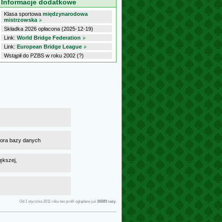
Informacje dodatkowe
Klasa sportowa
międzynarodowa
mistrzowska
Składka 2026 opłacona (2025-12-19)
Link:
World Bridge Federation
Link:
European Bridge League
Wstąpił do PZBS w roku 2002 (?)
atora bazy danych
ększej,
Od 1 stycznia 2011 roku ten profil oglądano już
26583 razy
.