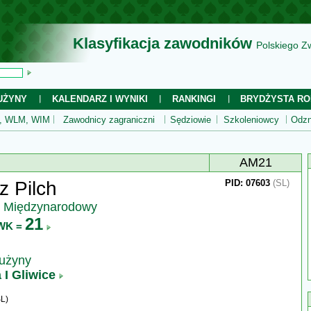
Klasyfikacja zawodników
Polskiego Z
UŻYNY
KALENDARZ I WYNIKI
RANKINGI
BRYDŻYSTA RO
 WLM, WIM
Zawodnicy zagraniczni
Sędziowie
Szkoleniowcy
Odzn
AM21
 Pilch
PID: 07603
(SL)
z Międzynarodowy
21
WK =
rużyny
 I Gliwice
L)