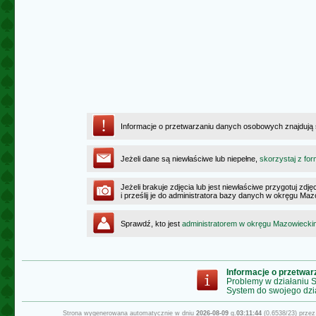
Informacje o przetwarzaniu danych osobowych znajdują
Jeżeli dane są niewłaściwe lub niepełne,
skorzystaj z for
Jeżeli brakuje zdjęcia lub jest niewłaściwe przygotuj zd
i prześlij je do administratora bazy danych w okręgu Ma
Sprawdź, kto jest
administratorem w okręgu Mazowiecki
Informacje o przetwa
Problemy w działaniu
System do swojego dzi
Strona wygenerowana automatycznie w dniu
2026-08-09
g.
03:11:44
(0.6538/23) prze