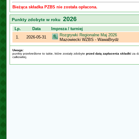
Bieżąca składka PZBS nie została opłacona.
2026
Punkty zdobyte w roku
Lp.
Data
Impreza / turniej
Rozgrywki Regionalne Maj 2026
1.
2026-05-31
Mazowiecki WZBS - WawaBrydż
Uwaga:
punkty przekreślone to takie, które zostały zdobyte
przed datą zapłacenia składki
za da
całkowitej.