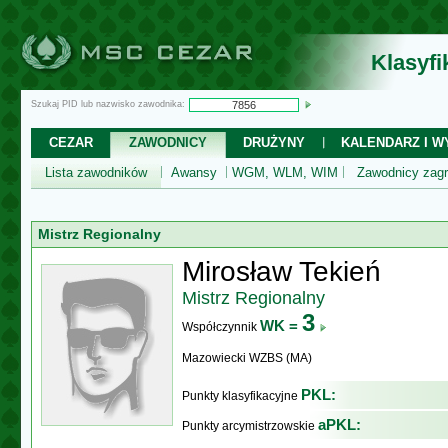
Klasyf
Szukaj PID lub nazwisko zawodnika:
CEZAR
ZAWODNICY
DRUŻYNY
KALENDARZ I WY
Lista zawodników
Awansy
WGM, WLM, WIM
Zawodnicy zagr
Mistrz Regionalny
Mirosław Tekień
Mistrz Regionalny
3
WK =
Współczynnik
Mazowiecki WZBS (MA)
PKL:
Punkty klasyfikacyjne
aPKL:
Punkty arcymistrzowskie