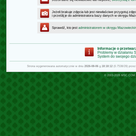
Jeżeli brakuje zdjęcia lub jest niewłaściwe przygotuj zd
i prześlij je do administratora bazy danych w okręgu Ma
Sprawdź, kto jest
administratorem w okręgu Mazowiecki
Informacje o przetwa
Problemy w działaniu
System do swojego dzi
Strona wygenerowana automatycznie w dniu
2026-08-06
g.
18:18:12
(0.7538/29) prze
© 2003-2026
MSC.COM.