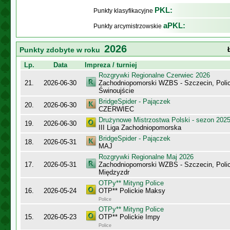
PKL:
Punkty klasyfikacyjne
aPKL:
Punkty arcymistrzowskie
2026
Punkty zdobyte w roku
Lp.
Data
Impreza / turniej
Rozgrywki Regionalne Czerwiec 2026
21.
2026-06-30
Zachodniopomorski WZBS - Szczecin, Polic
Świnoujście
BridgeSpider - Pajączek
20.
2026-06-30
CZERWIEC
Drużynowe Mistrzostwa Polski - sezon 202
19.
2026-06-30
III Liga Zachodniopomorska
BridgeSpider - Pajączek
18.
2026-05-31
MAJ
Rozgrywki Regionalne Maj 2026
17.
2026-05-31
Zachodniopomorski WZBS - Szczecin, Polic
Międzyzdr
OTPy** Mityng Police
16.
2026-05-24
OTP** Polickie Maksy
Police
OTPy** Mityng Police
15.
2026-05-23
OTP** Polickie Impy
Police