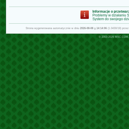
Informacje o przetwa
Problemy w działaniu
System do swojego dzi
Strona wygenerowana automatycznie w dniu
2026-08-08
g.
14:14:06
(1.0430/19) prze
© 2003-2026
MSC.COM.