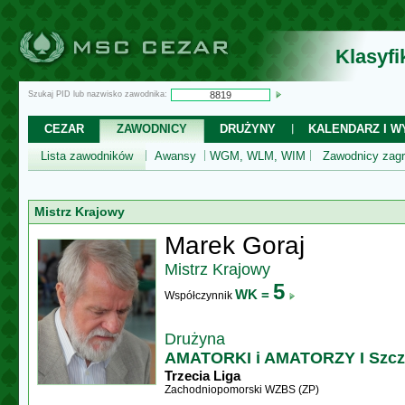
Klasyf
Szukaj PID lub nazwisko zawodnika:
CEZAR
ZAWODNICY
DRUŻYNY
KALENDARZ I WY
Lista zawodników
Awansy
WGM, WLM, WIM
Zawodnicy zagr
Mistrz Krajowy
Marek Goraj
Mistrz Krajowy
5
WK =
Współczynnik
Drużyna
AMATORKI i AMATORZY I Szcz
Trzecia Liga
Zachodniopomorski WZBS (ZP)