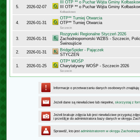
III OTP ** o Puchar Wójta Gminy Kołbasko
5.
2026-02-07
III OTP ** o Puchar Wójta Gminy Kołbasko
Kołbaskowo
OTP** Turniej Otwarcia
4.
2026-01-31
OTP** Turniej Otwarcia
Szczecin
Rozgrywki Regionalne Styczeń 2026
3.
2026-01-31
Zachodniopomorski WZBS - Szczecin, Polic
Świnoujście
BridgeSpider - Pajączek
2.
2026-01-31
STYCZEŃ
OTP* WOŚP
1.
2026-01-25
Charytatywny WOŚP - Szczecin 2026
Szczecin
Informacje o przetwarzaniu danych osobowych znajdują
Jeżeli dane są niewłaściwe lub niepełne,
skorzystaj z for
Jeżeli brakuje zdjęcia lub jest niewłaściwe przygotuj zd
i prześlij je do administratora bazy danych w okręgu Z
Sprawdź, kto jest
administratorem w okręgu Zachodnio