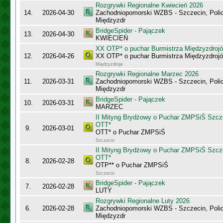
Rozgrywki Regionalne Kwiecień 2026
14.
2026-04-30
Zachodniopomorski WZBS - Szczecin, Polic
Międzyzdr
BridgeSpider - Pajączek
13.
2026-04-30
KWIECIEŃ
XX OTP* o puchar Burmistrza Międzyzdroj
12.
2026-04-26
XX OTP* o puchar Burmistrza Międzyzdroj
Międzyzdroje
Rozgrywki Regionalne Marzec 2026
11.
2026-03-31
Zachodniopomorski WZBS - Szczecin, Polic
Międzyzdr
BridgeSpider - Pajączek
10.
2026-03-31
MARZEC
II Mityng Brydżowy o Puchar ZMPSiŚ Szcze
OTT*
9.
2026-03-01
OTT* o Puchar ZMPSiŚ
Szczecin
II Mityng Brydżowy o Puchar ZMPSiŚ Szcze
OTT*
8.
2026-02-28
OTP** o Puchar ZMPSiŚ
Szczecin
BridgeSpider - Pajączek
7.
2026-02-28
LUTY
Rozgrywki Regionalne Luty 2026
6.
2026-02-28
Zachodniopomorski WZBS - Szczecin, Polic
Międzyzdr