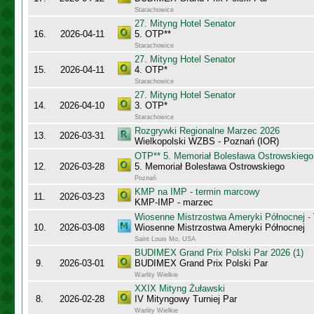
Starachowice
27. Mityng Hotel Senator
16.
2026-04-11
5. OTP**
Starachowice
27. Mityng Hotel Senator
15.
2026-04-11
4. OTP*
Starachowice
27. Mityng Hotel Senator
14.
2026-04-10
3. OTP*
Starachowice
Rozgrywki Regionalne Marzec 2026
13.
2026-03-31
Wielkopolski WZBS - Poznań (IOR)
OTP** 5. Memoriał Bolesława Ostrowskiego
12.
2026-03-28
5. Memoriał Bolesława Ostrowskiego
Poznań
KMP na IMP - termin marcowy
11.
2026-03-23
KMP-IMP - marzec
Wiosenne Mistrzostwa Ameryki Północnej - 
10.
2026-03-08
Wiosenne Mistrzostwa Ameryki Północnej
Saint Louis Mo, USA
BUDIMEX Grand Prix Polski Par 2026 (1)
9.
2026-03-01
BUDIMEX Grand Prix Polski Par
Warlity Wielkie
XXIX Mityng Żuławski
8.
2026-02-28
IV Mityngowy Turniej Par
Warlity Wielkie