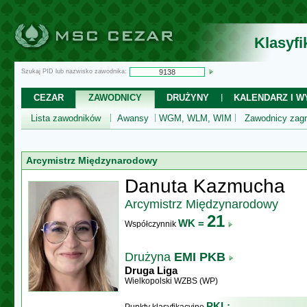
Klasyf
Szukaj PID lub nazwisko zawodnika:
CEZAR
ZAWODNICY
DRUŻYNY
KALENDARZ I WY
Lista zawodników
Awansy
WGM, WLM, WIM
Zawodnicy zagr
Arcymistrz Międzynarodowy
Danuta Kazmucha
Arcymistrz Międzynarodowy
21
WK =
Współczynnik
Drużyna
EMI PKB
Druga Liga
Wielkopolski WZBS (WP)
PKL: