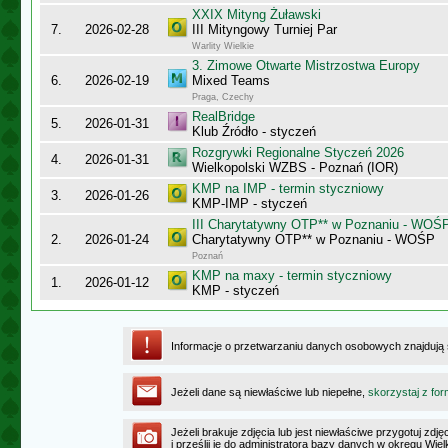
XXIX Mityng Żuławski
7.
2026-02-28
III Mityngowy Turniej Par
Warlity Wielkie
3. Zimowe Otwarte Mistrzostwa Europy
6.
2026-02-19
Mixed Teams
Praga, Czechy
RealBridge
5.
2026-01-31
Klub Źródło - styczeń
Rozgrywki Regionalne Styczeń 2026
4.
2026-01-31
Wielkopolski WZBS - Poznań (IOR)
KMP na IMP - termin styczniowy
3.
2026-01-26
KMP-IMP - styczeń
III Charytatywny OTP** w Poznaniu - WOŚ
2.
2026-01-24
Charytatywny OTP** w Poznaniu - WOŚP
Poznań
KMP na maxy - termin styczniowy
1.
2026-01-12
KMP - styczeń
Informacje o przetwarzaniu danych osobowych znajdują
Jeżeli dane są niewłaściwe lub niepełne,
skorzystaj z for
Jeżeli brakuje zdjęcia lub jest niewłaściwe przygotuj zd
i prześlij je do administratora bazy danych w okręgu Wie