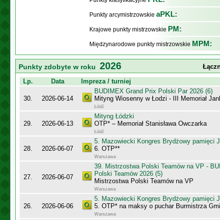
Punkty klasyfikacyjne
aPKL:
Punkty arcymistrzowskie
PM:
Krajowe punkty mistrzowskie
MPM:
Międzynarodowe punkty mistrzowskie
2026
Punkty zdobyte w roku
Łączn
Lp.
Data
Impreza / turniej
BUDIMEX Grand Prix Polski Par 2026 (6)
30.
2026-06-14
Mityng Wiosenny w Łodzi - III Memoriał J
Łódź
Mityng Łódzki
29.
2026-06-13
OTP* – Memoriał Stanisława Owczarka
Łódź
5. Mazowiecki Kongres Brydżowy pamięci J
28.
2026-06-07
6. OTP**
Warszawa
39. Mistrzostwa Polski Teamów na VP - B
Polski Teamów 2026 (5)
27.
2026-06-07
Mistrzostwa Polski Teamów na VP
Warszawa
5. Mazowiecki Kongres Brydżowy pamięci J
26.
2026-06-06
5. OTP* na maksy o puchar Burmistrza Gm
Warszawa