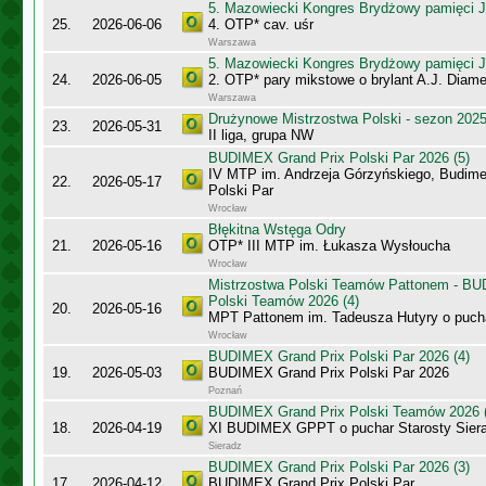
5. Mazowiecki Kongres Brydżowy pamięci J
25.
2026-06-06
4. OTP* cav. uśr
Warszawa
5. Mazowiecki Kongres Brydżowy pamięci J
24.
2026-06-05
2. OTP* pary mikstowe o brylant A.J. Diame
Warszawa
Drużynowe Mistrzostwa Polski - sezon 202
23.
2026-05-31
II liga, grupa NW
BUDIMEX Grand Prix Polski Par 2026 (5)
IV MTP im. Andrzeja Górzyńskiego, Budime
22.
2026-05-17
Polski Par
Wrocław
Błękitna Wstęga Odry
21.
2026-05-16
OTP* III MTP im. Łukasza Wysłoucha
Wrocław
Mistrzostwa Polski Teamów Pattonem - BU
Polski Teamów 2026 (4)
20.
2026-05-16
MPT Pattonem im. Tadeusza Hutyry o puch
Wrocław
BUDIMEX Grand Prix Polski Par 2026 (4)
19.
2026-05-03
BUDIMEX Grand Prix Polski Par 2026
Poznań
BUDIMEX Grand Prix Polski Teamów 2026 (
18.
2026-04-19
XI BUDIMEX GPPT o puchar Starosty Sier
Sieradz
BUDIMEX Grand Prix Polski Par 2026 (3)
17.
2026-04-12
BUDIMEX Grand Prix Polski Par