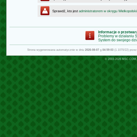
Sprawdź, kto jest
administratorem w okręgu Wielkopolsk
Informacje o przetwa
Problemy w działaniu
System do swojego dzi
Strona wygenerowana automatycznie w dniu
2026-08-07
g.
04:59:03
(1.1070/22) prze
© 2003-2026
MSC.COM.