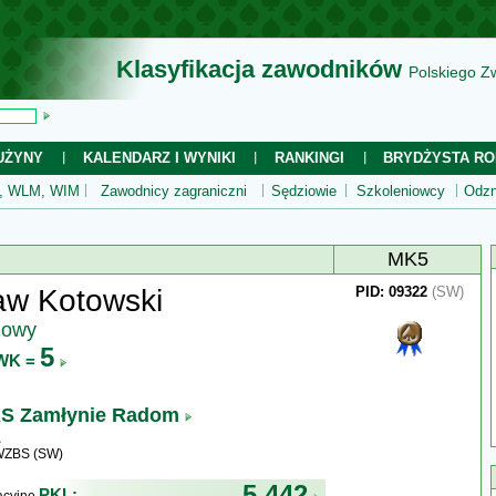
Klasyfikacja zawodników
Polskiego Z
UŻYNY
KALENDARZ I WYNIKI
RANKINGI
BRYDŻYSTA RO
 WLM, WIM
Zawodnicy zagraniczni
Sędziowie
Szkoleniowcy
Odzn
MK5
aw Kotowski
PID: 09322
(SW)
jowy
5
WK =
S Zamłynie Radom
 WZBS (SW)
5 442
PKL: