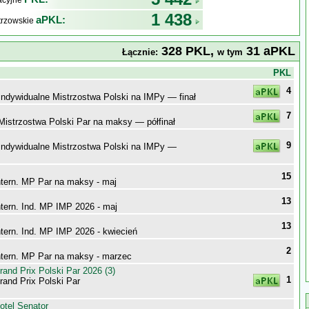
kacyjne
1 438
aPKL:
trzowskie
328 PKL,
31 aPKL
Łącznie:
w tym
j
PKL
4
Indywidualne Mistrzostwa Polski na IMPy — finał
7
Mistrzostwa Polski Par na maksy — półfinał
9
 Indywidualne Mistrzostwa Polski na IMPy —
15
ntern. MP Par na maksy - maj
13
ntern. Ind. MP IMP 2026 - maj
13
ntern. Ind. MP IMP 2026 - kwiecień
2
ntern. MP Par na maksy - marzec
nd Prix Polski Par 2026 (3)
1
nd Prix Polski Par
otel Senator