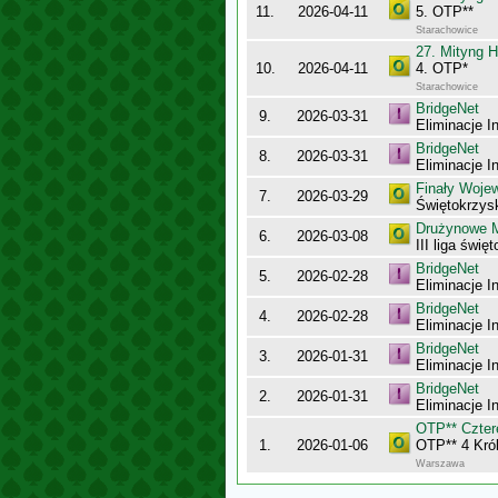
11.
2026-04-11
5. OTP**
Starachowice
27. Mityng H
10.
2026-04-11
4. OTP*
Starachowice
BridgeNet
9.
2026-03-31
Eliminacje I
BridgeNet
8.
2026-03-31
Eliminacje I
Finały Woje
7.
2026-03-29
Świętokrzys
Drużynowe M
6.
2026-03-08
III liga świę
BridgeNet
5.
2026-02-28
Eliminacje I
BridgeNet
4.
2026-02-28
Eliminacje I
BridgeNet
3.
2026-01-31
Eliminacje I
BridgeNet
2.
2026-01-31
Eliminacje I
OTP** Cztere
1.
2026-01-06
OTP** 4 Król
Warszawa