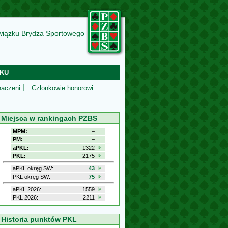
wiązku Brydża Sportowego
KU
aczeni
Członkowie honorowi
Miejsca w rankingach PZBS
MPM:
−
PM:
−
aPKL:
1322
PKL:
2175
aPKL okręg SW:
43
PKL okręg SW:
75
aPKL 2026:
1559
PKL 2026:
2211
Historia punktów PKL