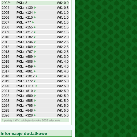
2002*
PKL:
8
WK: 0.0
2004
PKL:
+130
WK: 0.5
2005
PKL:
+124
WK: 1.0
2006
PKL:
+210
WK: 1.0
2007
PKL:
+77
WK: 1.5
2008
PKL:
+155
WK: 1.5
2009
PKL:
+217
WK: 1.5
2010
PKL:
+182
WK: 2.0
2011
PKL:
+246
WK: 2.5
2012
PKL:
+409
WK: 2.5
2013
PKL:
+767
WK: 2.5
2014
PKL:
+689
WK: 3.0
2015
PKL:
+508
WK: 4.0
2016
PKL:
+459
WK: 4.0
2017
PKL:
+861
WK: 4.0
2018
PKL:
+1012
WK: 4.0
2019
PKL:
+772
WK: 5.0
2020
PKL:
+1190
WK: 5.0
2021
PKL:
+810
WK: 5.0
2022
PKL:
+580
WK: 5.0
2023
PKL:
+585
WK: 5.0
2024
PKL:
+795
WK: 5.0
2025
PKL:
+648
WK: 5.0
2026
PKL:
+328
WK: 5.0
* punkty i WK zdobyte do roku 2002 włącznie
Informacje dodatkowe