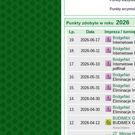
Punkty klasyfi
Punkty arcymis
2026
Punkty zdobyte w roku
Lp.
Data
Impreza / turnie
BridgeNet
19.
2026-06-17
Internetowe 
BridgeNet
18.
2026-06-11
Internetowe 
BridgeNet
17.
2026-06-10
Internetowe
półfinał
BridgeNet
16.
2026-05-31
Eliminacje I
BridgeNet
15.
2026-05-31
Eliminacje I
BridgeNet
14.
2026-04-30
Eliminacje I
BridgeNet
13.
2026-04-30
Eliminacje I
BUDIMEX Gra
12.
2026-04-12
BUDIMEX Gra
Starachowice
27. Mityng H