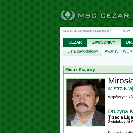
Szukaj PID lub nazwisko zawodnika:
CEZAR
ZAWODNICY
DR
Lista zawodników
Awansy
WGM,
Mistrz Krajowy
Mirosł
Mistrz Kra
Współczynnik
Drużyna
K
Trzecia Liga
Świętokrzyski