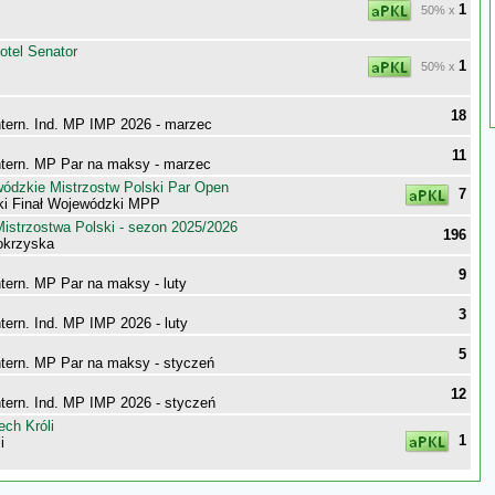
1
50% x
otel Senator
1
50% x
18
ntern. Ind. MP IMP 2026 - marzec
11
ntern. MP Par na maksy - marzec
wódzkie Mistrzostw Polski Par Open
7
ki Finał Wojewódzki MPP
istrzostwa Polski - sezon 2025/2026
196
tokrzyska
9
ntern. MP Par na maksy - luty
3
ntern. Ind. MP IMP 2026 - luty
5
ntern. MP Par na maksy - styczeń
12
ntern. Ind. MP IMP 2026 - styczeń
ch Króli
1
i