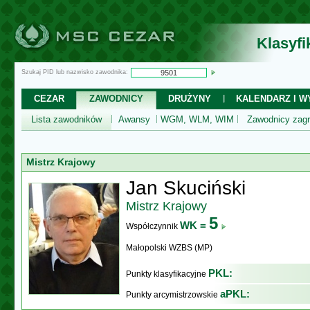
Klasyf
Szukaj PID lub nazwisko zawodnika:
CEZAR
ZAWODNICY
DRUŻYNY
KALENDARZ I WY
Lista zawodników
Awansy
WGM, WLM, WIM
Zawodnicy zagr
Mistrz Krajowy
Jan Skuciński
Mistrz Krajowy
5
WK =
Współczynnik
Małopolski WZBS (MP)
PKL:
Punkty klasyfikacyjne
aPKL:
Punkty arcymistrzowskie