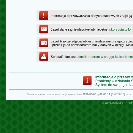
Informacje o przetwarzaniu danych osobowych znajdują
Jeżeli dane są niewłaściwe lub niepełne,
skorzystaj z for
Jeżeli brakuje zdjęcia lub jest niewłaściwe przygotuj zd
i prześlij je do administratora bazy danych w okręgu Mał
Sprawdź, kto jest
administratorem w okręgu Małopolskim
Informacje o przetwa
Problemy w działaniu
System do swojego dzi
Strona wygenerowana automatycznie w dniu
2026-08-08
g.
06:09:11
(0.6877/18) prze
© 2003-2026
MSC.COM.