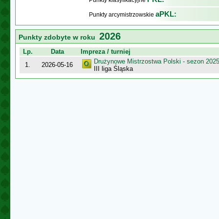
Punkty klasyfikacyjne
aPKL:
Punkty arcymistrzowskie
2026
Punkty zdobyte w roku
Lp.
Data
Impreza / turniej
Drużynowe Mistrzostwa Polski - sezon 202
1.
2026-05-16
III liga Śląska