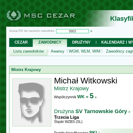
Klasyf
Szukaj PID lub nazwisko zawodnika:
CEZAR
ZAWODNICY
DRUŻYNY
KALENDARZ I WY
Lista zawodników
Awansy
WGM, WLM, WIM
Zawodnicy zagr
Mistrz Krajowy
Michał Witkowski
Mistrz Krajowy
5
WK =
Współczynnik
Drużyna
SV Tarnowskie Góry
Trzecia Liga
Śląski WZBS (SL)
PKL: