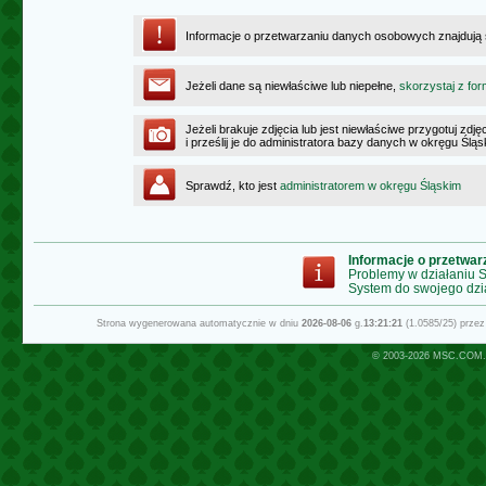
Informacje o przetwarzaniu danych osobowych znajdują
Jeżeli dane są niewłaściwe lub niepełne,
skorzystaj z for
Jeżeli brakuje zdjęcia lub jest niewłaściwe przygotuj zd
i prześlij je do administratora bazy danych w okręgu Ślą
Sprawdź, kto jest
administratorem w okręgu Śląskim
Informacje o przetwa
Problemy w działaniu
System do swojego dzi
Strona wygenerowana automatycznie w dniu
2026-08-06
g.
13:21:21
(1.0585/25) prze
© 2003-2026
MSC.COM.