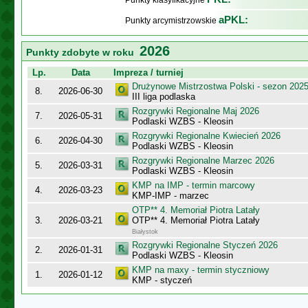
Punkty klasyfikacyjne
aPKL:
Punkty arcymistrzowskie
2026
Punkty zdobyte w roku
Lp.
Data
Impreza / turniej
Drużynowe Mistrzostwa Polski - sezon 202
8.
2026-06-30
III liga podlaska
Rozgrywki Regionalne Maj 2026
7.
2026-05-31
Podlaski WZBS - Kleosin
Rozgrywki Regionalne Kwiecień 2026
6.
2026-04-30
Podlaski WZBS - Kleosin
Rozgrywki Regionalne Marzec 2026
5.
2026-03-31
Podlaski WZBS - Kleosin
KMP na IMP - termin marcowy
4.
2026-03-23
KMP-IMP - marzec
OTP** 4. Memoriał Piotra Latały
3.
2026-03-21
OTP** 4. Memoriał Piotra Latały
Białystok
Rozgrywki Regionalne Styczeń 2026
2.
2026-01-31
Podlaski WZBS - Kleosin
KMP na maxy - termin styczniowy
1.
2026-01-12
KMP - styczeń