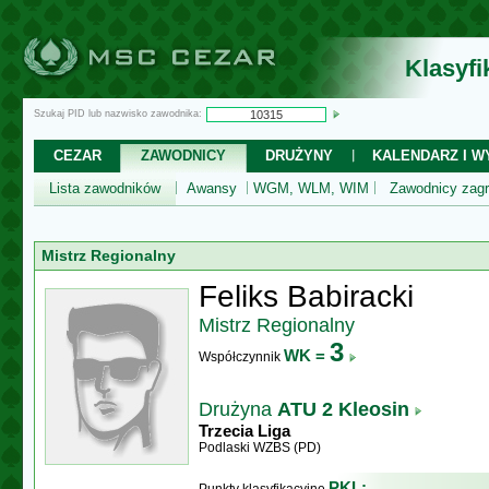
Klasyf
Szukaj PID lub nazwisko zawodnika:
CEZAR
ZAWODNICY
DRUŻYNY
KALENDARZ I WY
Lista zawodników
Awansy
WGM, WLM, WIM
Zawodnicy zagr
Mistrz Regionalny
Feliks Babiracki
Mistrz Regionalny
3
WK =
Współczynnik
Drużyna
ATU 2 Kleosin
Trzecia Liga
Podlaski WZBS (PD)
PKL: