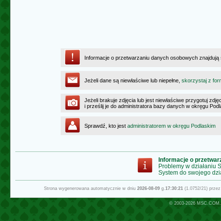
Informacje o przetwarzaniu danych osobowych znajdują
Jeżeli dane są niewłaściwe lub niepełne,
skorzystaj z for
Jeżeli brakuje zdjęcia lub jest niewłaściwe przygotuj zd
i prześlij je do administratora bazy danych w okręgu Pod
Sprawdź, kto jest
administratorem w okręgu Podlaskim
Informacje o przetwa
Problemy w działaniu
System do swojego dzi
Strona wygenerowana automatycznie w dniu
2026-08-09
g.
17:30:21
(1.0752/21) prze
© 2003-2026
MSC.COM.