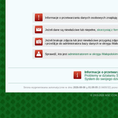
Informacje o przetwarzaniu danych osobowych znajdują
Jeżeli dane są niewłaściwe lub niepełne,
skorzystaj z for
Jeżeli brakuje zdjęcia lub jest niewłaściwe przygotuj zd
i prześlij je do administratora bazy danych w okręgu Mał
Sprawdź, kto jest
administratorem w okręgu Małopolskim
Informacje o przetwa
Problemy w działaniu
System do swojego dzi
Strona wygenerowana automatycznie w dniu
2026-08-08
g.
01:09:05
(0.9400/32) prze
© 2003-2026
MSC.COM.