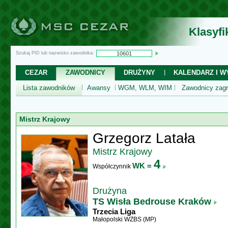
Klasyf
Szukaj PID lub nazwisko zawodnika:
CEZAR
ZAWODNICY
DRUŻYNY
KALENDARZ I WY
Lista zawodników
Awansy
WGM, WLM, WIM
Zawodnicy zagr
Mistrz Krajowy
Grzegorz Latała
Mistrz Krajowy
4
WK =
Współczynnik
Drużyna
TS Wisła Bedrouse Kraków
Trzecia Liga
Małopolski WZBS (MP)