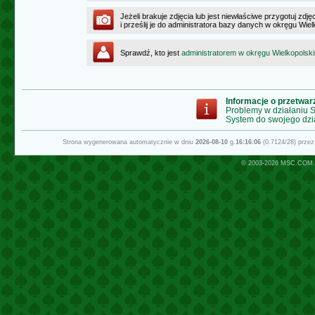
Jeżeli brakuje zdjęcia lub jest niewłaściwe przygotuj zd
i prześlij je do administratora bazy danych w okręgu Wie
Sprawdź, kto jest
administratorem w okręgu Wielkopolsk
Informacje o przetwa
Problemy w działaniu
System do swojego dzi
Strona wygenerowana automatycznie w dniu
2026-08-10
g.
16:16:06
(0.7124/28) prze
© 2003-2026
MSC.COM.