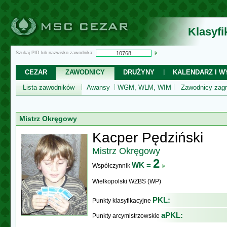
Klasyf
Szukaj PID lub nazwisko zawodnika:
CEZAR
ZAWODNICY
DRUŻYNY
KALENDARZ I WY
Lista zawodników
Awansy
WGM, WLM, WIM
Zawodnicy zagr
Mistrz Okręgowy
Kacper Pędziński
Mistrz Okręgowy
2
WK =
Współczynnik
Wielkopolski WZBS (WP)
PKL:
Punkty klasyfikacyjne
aPKL:
Punkty arcymistrzowskie