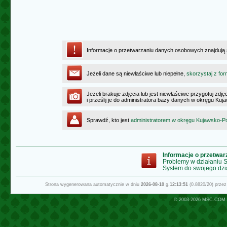
Informacje o przetwarzaniu danych osobowych znajdują
Jeżeli dane są niewłaściwe lub niepełne,
skorzystaj z for
Jeżeli brakuje zdjęcia lub jest niewłaściwe przygotuj zd
i prześlij je do administratora bazy danych w okręgu K
Sprawdź, kto jest
administratorem w okręgu Kujawsko-
Informacje o przetwa
Problemy w działaniu
System do swojego dzi
Strona wygenerowana automatycznie w dniu
2026-08-10
g.
12:13:51
(0.8820/20) prze
© 2003-2026
MSC.COM.