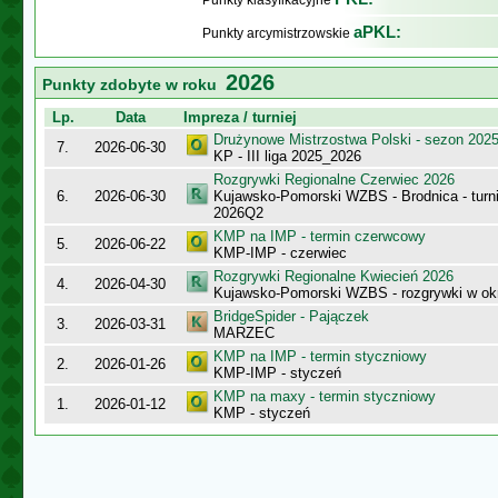
Punkty klasyfikacyjne
aPKL:
Punkty arcymistrzowskie
2026
Punkty zdobyte w roku
Lp.
Data
Impreza / turniej
Drużynowe Mistrzostwa Polski - sezon 202
7.
2026-06-30
KP - III liga 2025_2026
Rozgrywki Regionalne Czerwiec 2026
6.
2026-06-30
Kujawsko-Pomorski WZBS - Brodnica - turni
2026Q2
KMP na IMP - termin czerwcowy
5.
2026-06-22
KMP-IMP - czerwiec
Rozgrywki Regionalne Kwiecień 2026
4.
2026-04-30
Kujawsko-Pomorski WZBS - rozgrywki w ok
BridgeSpider - Pajączek
3.
2026-03-31
MARZEC
KMP na IMP - termin styczniowy
2.
2026-01-26
KMP-IMP - styczeń
KMP na maxy - termin styczniowy
1.
2026-01-12
KMP - styczeń