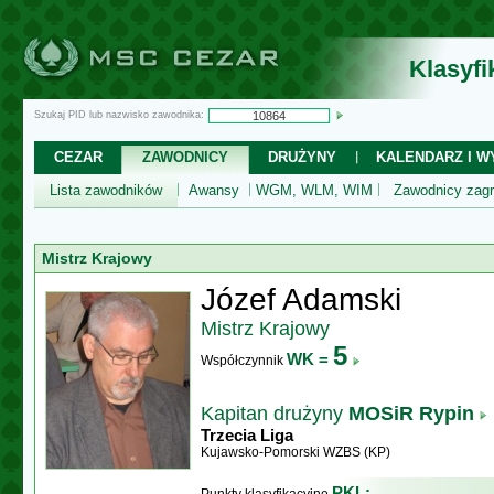
Klasyf
Szukaj PID lub nazwisko zawodnika:
CEZAR
ZAWODNICY
DRUŻYNY
KALENDARZ I WY
Lista zawodników
Awansy
WGM, WLM, WIM
Zawodnicy zagr
Mistrz Krajowy
Józef Adamski
Mistrz Krajowy
5
WK =
Współczynnik
Kapitan drużyny
MOSiR Rypin
Trzecia Liga
Kujawsko-Pomorski WZBS (KP)
PKL: