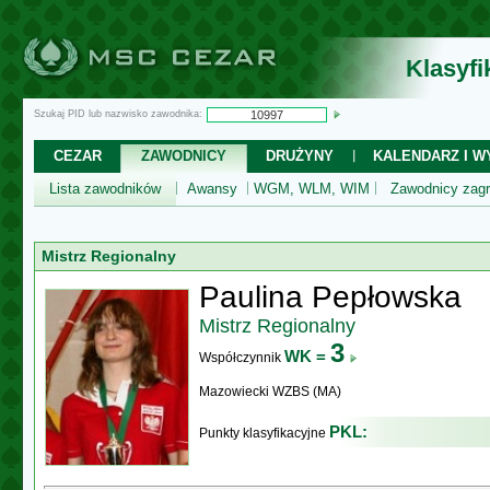
Klasyf
Szukaj PID lub nazwisko zawodnika:
CEZAR
ZAWODNICY
DRUŻYNY
KALENDARZ I WY
Lista zawodników
Awansy
WGM, WLM, WIM
Zawodnicy zagr
Mistrz Regionalny
Paulina Pepłowska
Mistrz Regionalny
3
WK =
Współczynnik
Mazowiecki WZBS (MA)
PKL:
Punkty klasyfikacyjne