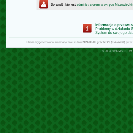
Sprawdź, kto jest
administratorem w okręgu Mazowiecki
Informacje o przetwa
Problemy w działaniu
System do swojego dzi
Strona wygenerowana automatycznie w dniu
2026-08-09
g.
17:56:25
(0.4247/31) prze
© 2003-2026
MSC.COM.