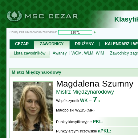
Klasyf
Szukaj PID lub nazwisko zawodnika:
CEZAR
ZAWODNICY
DRUŻYNY
KALENDARZ I WY
Lista zawodników
Awansy
WGM, WLM, WIM
Zawodnicy zagr
Mistrz Międzynarodowy
Magdalena Szumny
Mistrz Międzynarodowy
7
WK =
Współczynnik
Małopolski WZBS (MP)
PKL:
Punkty klasyfikacyjne
aPKL:
Punkty arcymistrzowskie