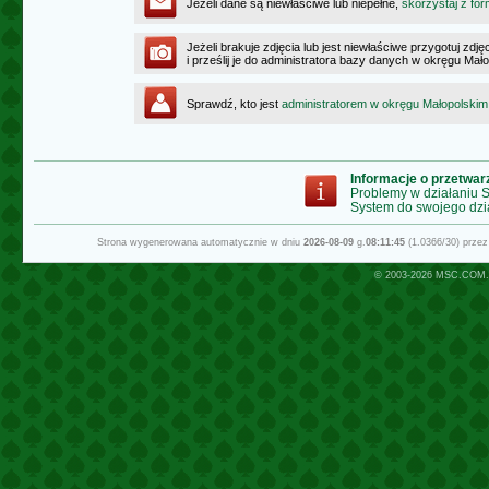
Jeżeli dane są niewłaściwe lub niepełne,
skorzystaj z for
Jeżeli brakuje zdjęcia lub jest niewłaściwe przygotuj zd
i prześlij je do administratora bazy danych w okręgu Mał
Sprawdź, kto jest
administratorem w okręgu Małopolskim
Informacje o przetwa
Problemy w działaniu
System do swojego dzi
Strona wygenerowana automatycznie w dniu
2026-08-09
g.
08:11:45
(1.0366/30) prze
© 2003-2026
MSC.COM.