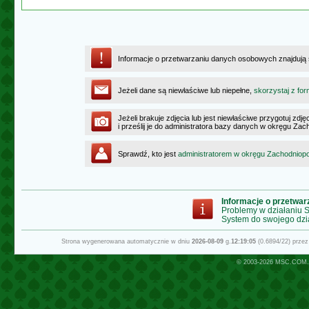
Informacje o przetwarzaniu danych osobowych znajdują
Jeżeli dane są niewłaściwe lub niepełne,
skorzystaj z for
Jeżeli brakuje zdjęcia lub jest niewłaściwe przygotuj zd
i prześlij je do administratora bazy danych w okręgu Z
Sprawdź, kto jest
administratorem w okręgu Zachodnio
Informacje o przetwa
Problemy w działaniu
System do swojego dzi
Strona wygenerowana automatycznie w dniu
2026-08-09
g.
12:19:05
(0.6894/22) prze
© 2003-2026
MSC.COM.