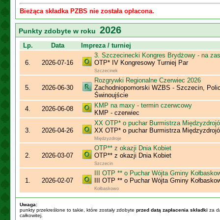
Bieżąca składka PZBS nie została opłacona.
2026
Punkty zdobyte w roku
Lp.
Data
Impreza / turniej
3. Szczecinecki Kongres Brydżowy - na za
6.
2026-07-16
OTP* IV Kongresowy Turniej Par
Szczecinek
Rozgrywki Regionalne Czerwiec 2026
5.
2026-06-30
Zachodniopomorski WZBS - Szczecin, Polic
Świnoujście
KMP na maxy - termin czerwcowy
4.
2026-06-08
KMP - czerwiec
XX OTP* o puchar Burmistrza Międzyzdroj
3.
2026-04-26
XX OTP* o puchar Burmistrza Międzyzdroj
Międzyzdroje
OTP** z okazji Dnia Kobiet
2.
2026-03-07
OTP** z okazji Dnia Kobiet
Szczecin
III OTP ** o Puchar Wójta Gminy Kołbasko
1.
2026-02-07
III OTP ** o Puchar Wójta Gminy Kołbasko
Kołbaskowo
Uwaga:
punkty przekreślone to takie, które zostały zdobyte
przed datą zapłacenia składki
za da
całkowitej.