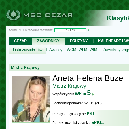
Klasyf
Szukaj PID lub nazwisko zawodnika:
CEZAR
ZAWODNICY
DRUŻYNY
KALENDARZ I WY
Lista zawodników
Awansy
WGM, WLM, WIM
Zawodnicy zagr
Mistrz Krajowy
Aneta Helena Buze
Mistrz Krajowy
5
WK =
Współczynnik
Zachodniopomorski WZBS (ZP)
PKL:
Punkty klasyfikacyjne
aPKL:
Punkty arcymistrzowskie