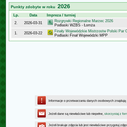
2026
Punkty zdobyte w roku
Lp.
Data
Impreza / turniej
Rozgrywki Regionalne Marzec 2026
2.
2026-03-31
Podlaski WZBS - Łomża
Finały Wojewódzkie Mistrzostw Polski Par
1.
2026-03-22
Podlaski Finał Wojewódzki MPP
Informacje o przetwarzaniu danych osobowych znajdują
Jeżeli dane są niewłaściwe lub niepełne,
skorzystaj z for
Jeżeli brakuje zdjęcia lub jest niewłaściwe przygotuj zd