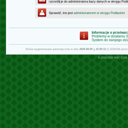
i prześlij je do administratora bazy danych w okręgu Pod
Sprawdź, kto jest
administratorem w okręgu Podlaskim
Informacje o przetwa
Problemy w działaniu
System do swojego dzi
Strona wygenerowana automatycznie w dniu
2026-08-09
g.
15:50:12
(1.0234/34) prze
© 2003-2026
MSC.COM.