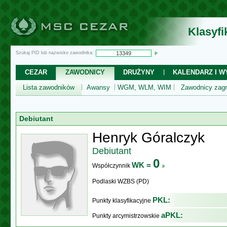
Klasyf
Szukaj PID lub nazwisko zawodnika:
CEZAR
ZAWODNICY
DRUŻYNY
KALENDARZ I WY
Lista zawodników
Awansy
WGM, WLM, WIM
Zawodnicy zagr
Debiutant
Henryk Góralczyk
Debiutant
0
WK =
Współczynnik
Podlaski WZBS (PD)
PKL:
Punkty klasyfikacyjne
aPKL:
Punkty arcymistrzowskie