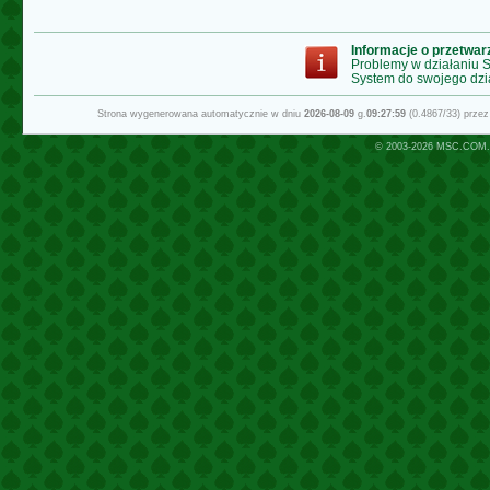
Informacje o przetwa
Problemy w działaniu
System do swojego dzi
Strona wygenerowana automatycznie w dniu
2026-08-09
g.
09:27:59
(0.4867/33) prze
© 2003-2026
MSC.COM.