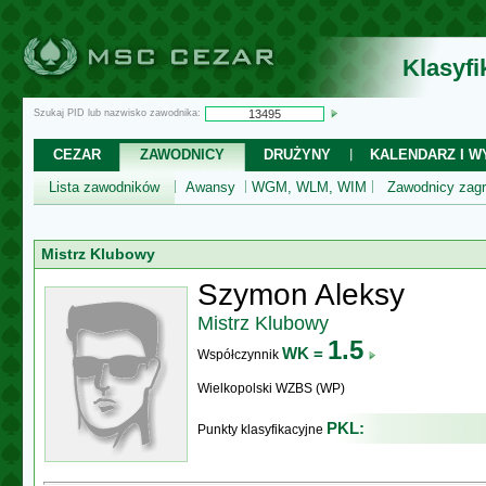
Klasyf
Szukaj PID lub nazwisko zawodnika:
CEZAR
ZAWODNICY
DRUŻYNY
KALENDARZ I WY
Lista zawodników
Awansy
WGM, WLM, WIM
Zawodnicy zagr
Mistrz Klubowy
Szymon Aleksy
Mistrz Klubowy
1.5
WK =
Współczynnik
Wielkopolski WZBS (WP)
PKL:
Punkty klasyfikacyjne