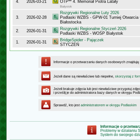
4.
2026-03-21
OTP** 4. Memoriał Piotra Latały
Białystok
Rozgrywki Regionalne Luty 2026
3.
2026-02-28
Podlaski WZBS - GPW-01 Turniej Otwarcia
Białostocka
Rozgrywki Regionalne Styczeń 2026
2.
2026-01-31
Podlaski WZBS - WOŚP Białystok
BridgeSpider - Pajączek
1.
2026-01-31
STYCZEŃ
Informacje o przetwarzaniu danych osobowych znajdują
Jeżeli dane są niewłaściwe lub niepełne,
skorzystaj z for
Jeżeli brakuje zdjęcia lub jest niewłaściwe przygotuj zd
i prześlij je do administratora bazy danych w okręgu Pod
Sprawdź, kto jest
administratorem w okręgu Podlaskim
Informacje o przetwa
Problemy w działaniu
System do swojego dzi