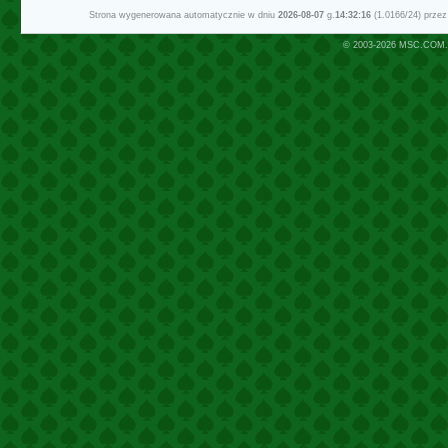
Strona wygenerowana automatycznie w dniu
2026-08-07
g.
14:32:16
(1.0166/24) prze
© 2003-2026
MSC.COM.