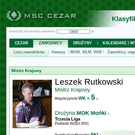
Klasyf
Szukaj PID lub nazwisko zawodnika:
CEZAR
ZAWODNICY
DRUŻYNY
KALENDARZ I WY
Lista zawodników
Awansy
WGM, WLM, WIM
Zawodnicy zagr
Mistrz Krajowy
Leszek Rutkowski
Mistrz Krajowy
5
WK =
Współczynnik
Drużyna
MOK Mońki
Trzecia Liga
Podlaski WZBS (PD)
PKL: