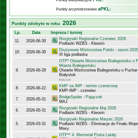
Punkty klasyfikacyjne
aPKL:
Punkty arcymistrzowskie
2026
Punkty zdobyte w roku
Lp.
Data
Impreza / turniej
Rozgrywki Regionalne Czerwiec 2026
11.
2026-06-30
Podlaski WZBS - Kleosin
Drużynowe Mistrzostwa Polski - sezon 202
10.
2026-06-30
III liga podlaska
OTP* Otwarte Mistrzostwa Białegostoku o 
Miasta Białegostoku
9.
2026-06-28
Otwarte Mistrzostwa Białegostoku o Puchar
Białystok
Białystok
KMP na IMP - termin czerwcowy
8.
2026-06-22
KMP-IMP - czerwiec
BridgeSpider - Pajączek
7.
2026-05-31
MAJ
Rozgrywki Regionalne Maj 2026
6.
2026-05-31
Podlaski WZBS - Kleosin
Rozgrywki Regionalne Marzec 2026
5.
2026-03-31
Podlaski WZBS - Eliminacje do Finału Wo
Maxy
OTP** 4. Memoriał Piotra Latały