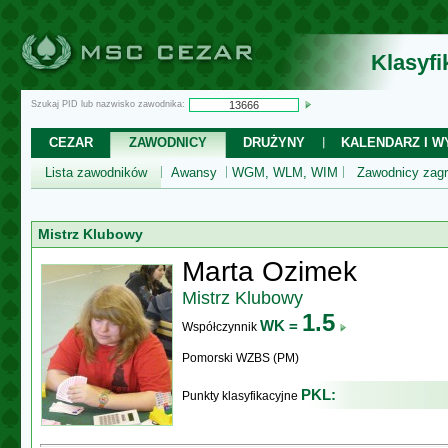
Klasyf
Szukaj PID lub nazwisko zawodnika:
CEZAR
ZAWODNICY
DRUŻYNY
KALENDARZ I WY
Lista zawodników
Awansy
WGM, WLM, WIM
Zawodnicy zagr
Mistrz Klubowy
Marta Ozimek
Mistrz Klubowy
1.5
WK =
Współczynnik
Pomorski WZBS (PM)
PKL:
Punkty klasyfikacyjne