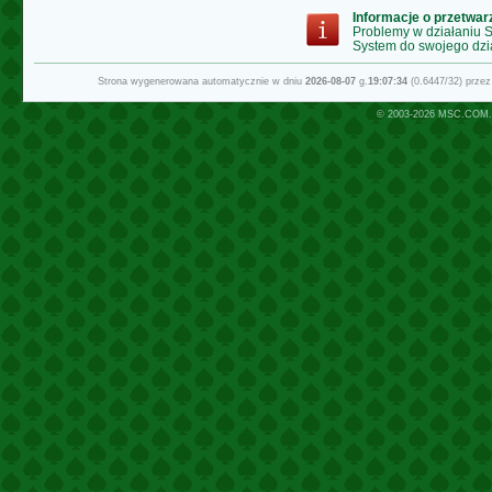
Informacje o przetwa
Problemy w działaniu
System do swojego dzi
Strona wygenerowana automatycznie w dniu
2026-08-07
g.
19:07:34
(0.6447/32) prze
© 2003-2026
MSC.COM.