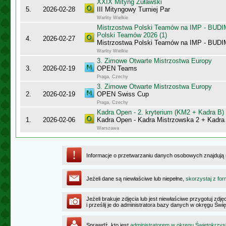
XXIX Mityng Żuławski
5.
2026-02-28
III Mityngowy Turniej Par
Warlity Wielkie
Mistrzostwa Polski Teamów na IMP - BUDI
Polski Teamów 2026 (1)
4.
2026-02-27
Mistrzostwa Polski Teamów na IMP - BU
Warlity Wielkie
3. Zimowe Otwarte Mistrzostwa Europy
3.
2026-02-19
OPEN Teams
Praga, Czechy
3. Zimowe Otwarte Mistrzostwa Europy
2.
2026-02-19
OPEN Swiss Cup
Praga, Czechy
Kadra Open - 2. kryterium (KM2 + Kadra B)
1.
2026-02-06
Kadra Open - Kadra Mistrzowska 2 + Kadra
Warszawa
Informacje o przetwarzaniu danych osobowych znajdują
Jeżeli dane są niewłaściwe lub niepełne,
skorzystaj z for
Jeżeli brakuje zdjęcia lub jest niewłaściwe przygotuj zd
i prześlij je do administratora bazy danych w okręgu Świ
Sprawdź, kto jest
administratorem w okręgu Świętokrzy