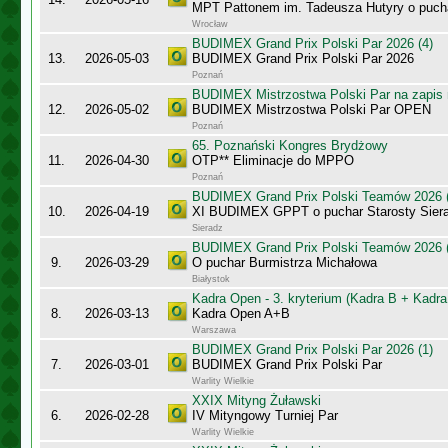
MPT Pattonem im. Tadeusza Hutyry o puch
Wrocław
BUDIMEX Grand Prix Polski Par 2026 (4)
13.
2026-05-03
BUDIMEX Grand Prix Polski Par 2026
Poznań
BUDIMEX Mistrzostwa Polski Par na zapi
12.
2026-05-02
BUDIMEX Mistrzostwa Polski Par OPEN
Poznań
65. Poznański Kongres Brydżowy
11.
2026-04-30
OTP** Eliminacje do MPPO
Poznań
BUDIMEX Grand Prix Polski Teamów 2026 (
10.
2026-04-19
XI BUDIMEX GPPT o puchar Starosty Sier
Sieradz
BUDIMEX Grand Prix Polski Teamów 2026 (
9.
2026-03-29
O puchar Burmistrza Michałowa
Białystok
Kadra Open - 3. kryterium (Kadra B + Kadra
8.
2026-03-13
Kadra Open A+B
Warszawa
BUDIMEX Grand Prix Polski Par 2026 (1)
7.
2026-03-01
BUDIMEX Grand Prix Polski Par
Warlity Wielkie
XXIX Mityng Żuławski
6.
2026-02-28
IV Mityngowy Turniej Par
Warlity Wielkie