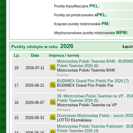
PKL:
Punkty klasyfikacyjne
aPKL:
Punkty arcymistrzowskie
PM:
Krajowe punkty mistrzowskie
MPM:
Międzynarodowe punkty mistrzowskie
2026
Punkty zdobyte w roku
Łączn
Lp.
Data
Impreza / turniej
Mistrzostwa Polski Teamów BAM - BUDIME
Polski Teamów 2026 (6)
18.
2026-07-11
Mistrzostwa Polski Teamów BAM
Rzeszów
BUDIMEX Grand Prix Polski Par 2026 (7)
17.
2026-06-21
BUDIMEX Grand Prix Polski Par
Radom
39. Mistrzostwa Polski Teamów na VP - B
Polski Teamów 2026 (5)
16.
2026-06-07
Mistrzostwa Polski Teamów na VP
Warszawa
Drużynowe Mistrzostwa Polski - sezon 202
15.
2026-05-31
LOTTO Ekstraklasa
Mistrzostwa Polski Teamów Pattonem - BU
Polski Teamów 2026 (4)
14.
2026-05-16