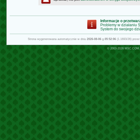
Informacje o przetwa
Problemy w działaniu
System do swojego dzi
Strona wygenerowana automatycznie w dniu
2026-08-06
g.
05:52:06
(1.1693/26) prze
© 2003-2026
MSC.COM.