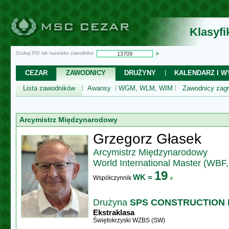
Klasyf
Szukaj PID lub nazwisko zawodnika:
CEZAR
ZAWODNICY
DRUŻYNY
KALENDARZ I WY
Lista zawodników
Awansy
WGM, WLM, WIM
Zawodnicy zagr
Arcymistrz Międzynarodowy
Grzegorz Głasek
Arcymistrz Międzynarodowy
World International Master (WBF
19
WK =
Współczynnik
Drużyna
SPS CONSTRUCTION K
Ekstraklasa
Świętokrzyski WZBS (SW)