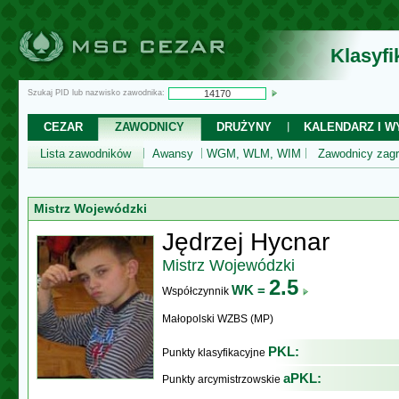
Klasyf
Szukaj PID lub nazwisko zawodnika:
CEZAR
ZAWODNICY
DRUŻYNY
KALENDARZ I WY
Lista zawodników
Awansy
WGM, WLM, WIM
Zawodnicy zagr
Mistrz Wojewódzki
Jędrzej Hycnar
Mistrz Wojewódzki
2.5
WK =
Współczynnik
Małopolski WZBS (MP)
PKL:
Punkty klasyfikacyjne
aPKL:
Punkty arcymistrzowskie