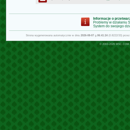
Informacje o przetwa
Problemy w działaniu
System do swojego dzi
Strona wygenerowana automatycznie w dniu
2026-08-07
g.
06:41:24
(0.8222/33) prze
© 2003-2026
MSC.COM.