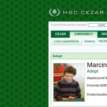
Szukaj PID lub nazwisko zawodnika:
CEZAR
ZAWODNICY
DR
Lista zawodników
Awansy
WGM,
Adept
Marci
Adept
Współczynnik
Pomorski WZB
Punkty klasyfi