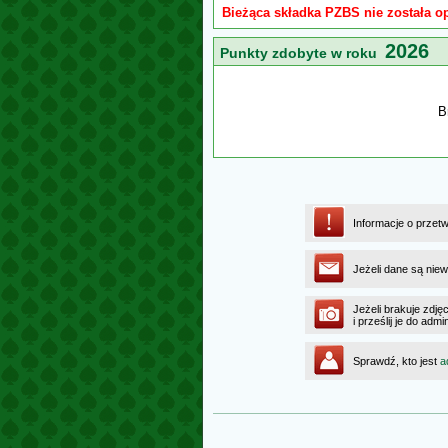
Bieżąca składka PZBS nie została o
2026
Punkty zdobyte w roku
B
Informacje o przet
Jeżeli dane są niew
Jeżeli brakuje zdję
i prześlij je do ad
Sprawdź, kto jest
a