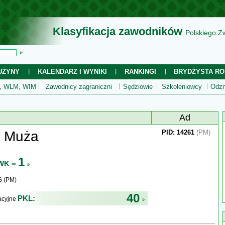
Klasyfikacja zawodników
Polskiego Z
UŻYNY
KALENDARZ I WYNIKI
RANKINGI
BRYDŻYSTA RO
 WLM, WIM
Zawodnicy zagraniczni
Sędziowie
Szkoleniowcy
Odzn
Ad
n Muża
PID: 14261
(PM)
1
WK =
S (PM)
40
PKL:
kacyjne