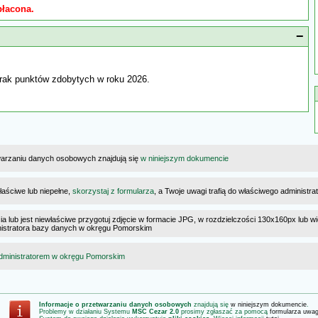
płacona.
−
rak punktów zdobytych w roku 2026.
warzaniu danych osobowych znajdują się
w niniejszym dokumencie
łaściwe lub niepełne,
skorzystaj z formularza
, a Twoje uwagi trafią do właściwego administr
cia lub jest niewłaściwe przygotuj zdjęcie w formacie JPG, w rozdzielczości 130x160px lub wi
ministratora bazy danych w okręgu Pomorskim
dministratorem w okręgu Pomorskim
Informacje o przetwarzaniu danych osobowych
znajdują się
w niniejszym dokumencie
.
Problemy w działaniu Systemu
MSC Cezar 2.0
prosimy zgłaszać za pomocą
formularza uwa