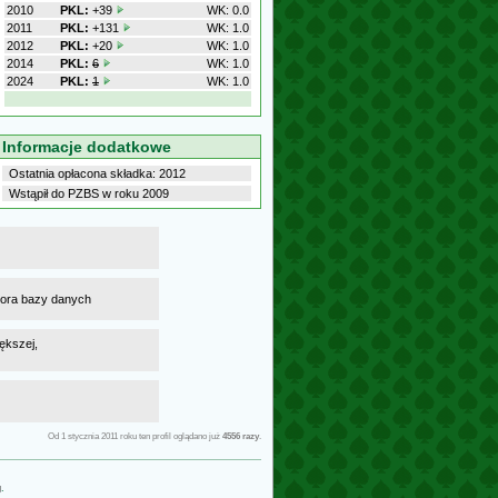
2010
PKL:
+39
WK: 0.0
2011
PKL:
+131
WK: 1.0
2012
PKL:
+20
WK: 1.0
2014
PKL:
6
WK: 1.0
2024
PKL:
1
WK: 1.0
Informacje dodatkowe
Ostatnia opłacona składka: 2012
Wstąpił do PZBS w roku 2009
atora bazy danych
ększej,
Od 1 stycznia 2011 roku ten profil oglądano już
4556 razy
.
g
.