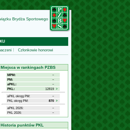
wiązku Brydża Sportowego
KU
aczeni
Członkowie honorowi
Miejsca w rankingach PZBS
MPM:
−
PM:
−
aPKL:
−
PKL:
12819
aPKL okręg PM:
−
PKL okręg PM:
870
aPKL 2026:
−
PKL 2026:
−
Historia punktów PKL