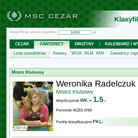
Klasyf
Szukaj PID lub nazwisko zawodnika:
CEZAR
ZAWODNICY
DRUŻYNY
KALENDARZ I WY
Lista zawodników
Awansy
WGM, WLM, WIM
Zawodnicy zagr
Mistrz Klubowy
Weronika Radelczuk
Mistrz Klubowy
1.5
WK =
Współczynnik
Pomorski WZBS (PM)
PKL:
Punkty klasyfikacyjne