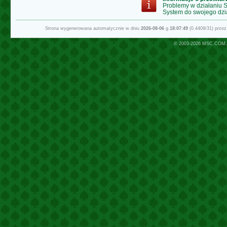
Problemy w działaniu
System do swojego dzi
Strona wygenerowana automatycznie w dniu
2026-08-06
g.
18:07:49
(0.4409/31) prze
© 2003-2026
MSC.COM.