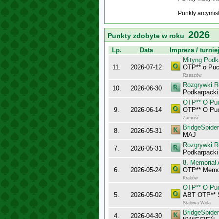
Punkty arcymis
2026
Punkty zdobyte w roku
Lp.
Data
Impreza / turnie
Mityng Podk
11.
2026-07-12
OTP** o Puc
Rzeszów
Rozgrywki R
10.
2026-06-30
Podkarpacki
OTP** O Puc
9.
2026-06-14
OTP** O Puc
Zamość
BridgeSpider
8.
2026-05-31
MAJ
Rozgrywki R
7.
2026-05-31
Podkarpacki
8. Memoriał 
6.
2026-05-24
OTP** Memor
Kraków
OTP** O Puc
5.
2026-05-02
ABT OTP** 
Stalowa Wola
BridgeSpider
4.
2026-04-30