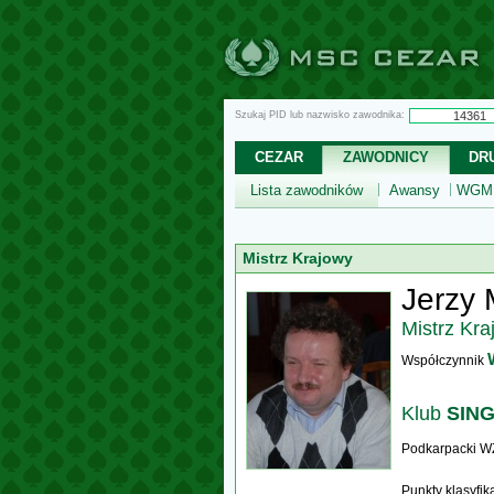
Szukaj PID lub nazwisko zawodnika:
CEZAR
ZAWODNICY
DR
Lista zawodników
Awansy
WGM,
Mistrz Krajowy
Jerzy 
Mistrz Kra
Współczynnik
Klub
SING
Podkarpacki W
Punkty klasyfi