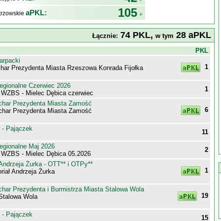
105
aPKL:
trzowskie
74 PKL,
28 aPKL
Łącznie:
w tym
j
PKL
arpacki
1
har Prezydenta Miasta Rzeszowa Konrada Fijołka
egionalne Czerwiec 2026
1
 WZBS - Mielec Dębica czerwiec
har Prezydenta Miasta Zamość
6
har Prezydenta Miasta Zamość
 - Pajączek
11
egionalne Maj 2026
2
 WZBS - Mielec Dębica 05.2026
Andrzeja Żurka - OTT** i OTPy**
1
iał Andrzeja Żurka
har Prezydenta i Burmistrza Miasta Stalowa Wola
19
Stalowa Wola
 - Pajączek
15