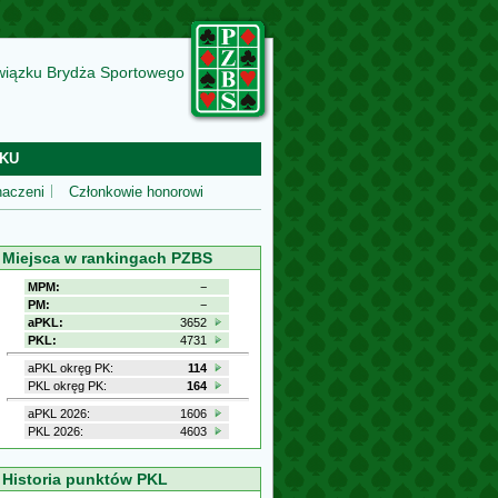
wiązku Brydża Sportowego
KU
aczeni
Członkowie honorowi
Miejsca w rankingach PZBS
MPM:
−
PM:
−
aPKL:
3652
PKL:
4731
aPKL okręg PK:
114
PKL okręg PK:
164
aPKL 2026:
1606
PKL 2026:
4603
Historia punktów PKL