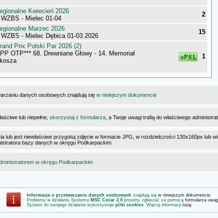
egionalne Kwiecień 2026
2
 WZBS - Mielec 01-04
egionalne Marzec 2026
15
 WZBS - Mielec Dębica 01-03.2026
nd Prix Polski Par 2026 (2)
P OTP*** 68. Drewniane Głowy - 14. Memoriał
1
lkosza
warzaniu danych osobowych znajdują się
w niniejszym dokumencie
łaściwe lub niepełne,
skorzystaj z formularza
, a Twoje uwagi trafią do właściwego administr
cia lub jest niewłaściwe przygotuj zdjęcie w formacie JPG, w rozdzielczości 130x160px lub wi
ministratora bazy danych w okręgu Podkarpackim
dministratorem w okręgu Podkarpackim
Informacje o przetwarzaniu danych osobowych
znajdują się
w niniejszym dokumencie
.
Problemy w działaniu Systemu
MSC Cezar 2.0
prosimy zgłaszać za pomocą
formularza uwa
System do swojego działania wykorzystuje
pliki cookies
. Więcej informacji
tutaj
.