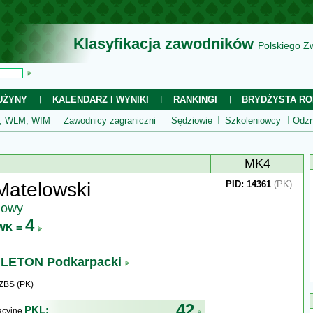
Klasyfikacja zawodników
Polskiego Z
UŻYNY
KALENDARZ I WYNIKI
RANKINGI
BRYDŻYSTA RO
 WLM, WIM
Zawodnicy zagraniczni
Sędziowie
Szkoleniowcy
Odzn
MK4
Matelowski
PID: 14361
(PK)
jowy
4
WK =
LETON Podkarpacki
ZBS (PK)
42
PKL:
kacyjne