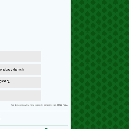
atora bazy danych
ększej,
Od 1 stycznia 2011 roku ten profil oglądano już
43459 razy
.
g
.