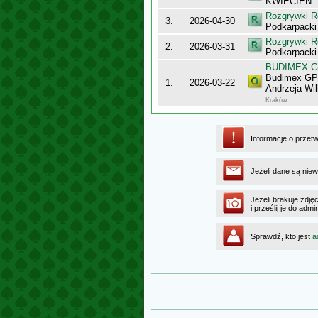
KWIECIEŃ
Rozgrywki R
3.
2026-04-30
Podkarpacki
Rozgrywki R
2.
2026-03-31
Podkarpacki
BUDIMEX Gra
Budimex GPP
1.
2026-03-22
Andrzeja Wi
Kraków
Informacje o przet
Jeżeli dane są niew
Jeżeli brakuje zdję
i prześlij je do ad
Sprawdź, kto jest
a