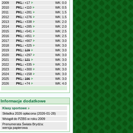
2009
PKL:
+17
WK: 0.0
2010
PKL:
+110
WK: 0.5
2011
PKL:
+281
WK: 1.5
2012
PKL:
+276
WK: 1.5
2013
PKL:
+338
WK: 2.0
2014
PKL:
+285
WK: 2.0
2015
PKL:
+541
WK: 2.5
2016
PKL:
+651
WK: 2.5
2017
PKL:
+667
WK: 3.0
2018
PKL:
+325
WK: 3.0
2019
PKL:
129
WK: 3.0
2020
PKL:
+297
WK: 3.0
2021
PKL:
121
WK: 3.0
2022
PKL:
+335
WK: 3.0
2023
PKL:
+300
WK: 3.0
2024
PKL:
+158
WK: 3.0
2025
PKL:
196
WK: 3.0
2026
PKL:
+74
WK: 4.0
Informacje dodatkowe
Klasy sportowe
Składka 2026 opłacona (2026-01-28)
Wstąpił do PZBS w roku 2009
Prenumerata Świata Brydża:
wersja papierowa