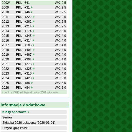
2002*
PKL:
641
WK: 2.5
2009
PKL:
+31
WK: 2.5
2010
PKL:
+46
WK: 2.5
2011
PKL:
+222
WK: 2.5
2012
PKL:
+262
WK: 2.5
2013
PKL:
+214
WK: 2.5
2014
PKL:
+174
WK: 3.0
2015
PKL:
+345
WK: 4.0
2016
PKL:
+314
WK: 4.0
2017
PKL:
+106
WK: 4.0
2018
PKL:
+401
WK: 4.0
2019
PKL:
+467
WK: 4.0
2020
PKL:
+301
WK: 4.0
2021
PKL:
+278
WK: 4.0
2022
PKL:
+325
WK: 4.0
2023
PKL:
+318
WK: 4.0
2024
PKL:
+429
WK: 5.0
2025
PKL:
+88
WK: 5.0
2026
PKL:
+84
WK: 5.0
* punkty i WK zdobyte do roku 2002 włącznie
Informacje dodatkowe
Klasy sportowe
Senior
Składka 2026 opłacona (2026-01-01)
Przysługują zniżki