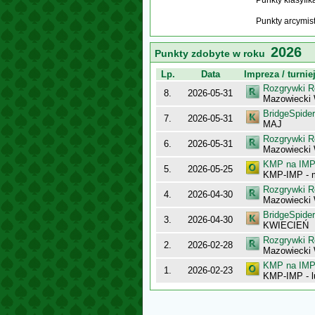
Punkty klasyfi
Punkty arcymis
2026
Punkty zdobyte w roku
Lp.
Data
Impreza / turnie
Rozgrywki R
8.
2026-05-31
Mazowiecki 
BridgeSpider
7.
2026-05-31
MAJ
Rozgrywki R
6.
2026-05-31
Mazowiecki
KMP na IMP 
5.
2026-05-25
KMP-IMP - 
Rozgrywki R
4.
2026-04-30
Mazowiecki
BridgeSpider
3.
2026-04-30
KWIECIEŃ
Rozgrywki R
2.
2026-02-28
Mazowiecki 
KMP na IMP 
1.
2026-02-23
KMP-IMP - l