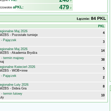
kacyjne
479
aPKL:
trzowskie
84 PKL
Łącznie:
j
PKL
egionalne Maj 2026
4
WZBS - Pozostałe turnieje
 - Pajączek
3
egionalne Maj 2026
14
 WZBS - Akademia Brydża
- termin majowy
38
maj
egionalne Kwiecień 2026
5
 WZBS - WOB+inne
 - Pajączek
2
egionalne Luty 2026
8
WZBS - Dobra Gra
- termin lutowy
10
uty