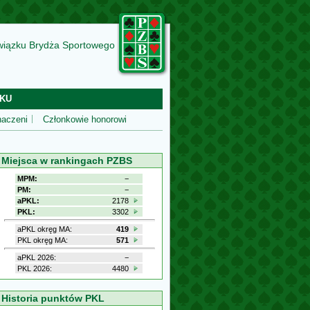
wiązku Brydża Sportowego
KU
aczeni
Członkowie honorowi
Miejsca w rankingach PZBS
MPM:
−
PM:
−
aPKL:
2178
PKL:
3302
aPKL okręg MA:
419
PKL okręg MA:
571
aPKL 2026:
−
PKL 2026:
4480
Historia punktów PKL