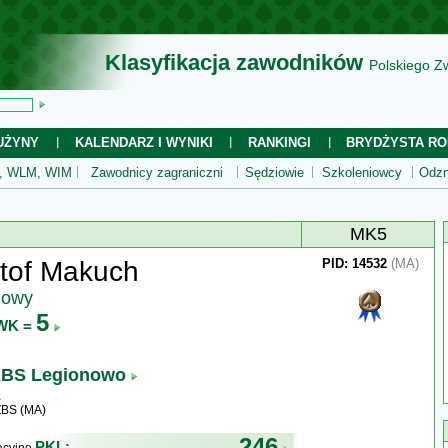
Klasyfikacja zawodników
Polskiego Z
UŻYNY
KALENDARZ I WYNIKI
RANKINGI
BRYDŻYSTA RO
 WLM, WIM
Zawodnicy zagraniczni
Sędziowie
Szkoleniowcy
Odzn
MK5
tof Makuch
PID: 14532
(MA)
jowy
5
WK =
BS Legionowo
ZBS (MA)
246
PKL: