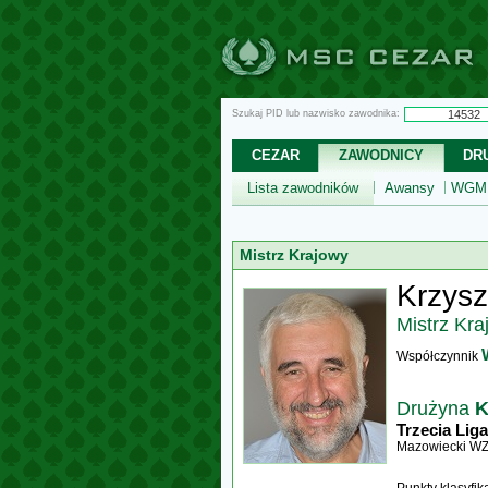
Szukaj PID lub nazwisko zawodnika:
CEZAR
ZAWODNICY
DR
Lista zawodników
Awansy
WGM,
Mistrz Krajowy
Krzysz
Mistrz Kra
Współczynnik
Drużyna
K
Trzecia Liga
Mazowiecki W