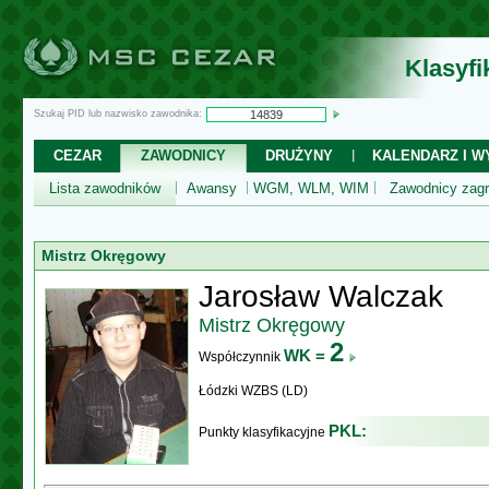
Klasyf
Szukaj PID lub nazwisko zawodnika:
CEZAR
ZAWODNICY
DRUŻYNY
KALENDARZ I WY
Lista zawodników
Awansy
WGM, WLM, WIM
Zawodnicy zagr
Mistrz Okręgowy
Jarosław Walczak
Mistrz Okręgowy
2
WK =
Współczynnik
Łódzki WZBS (LD)
PKL:
Punkty klasyfikacyjne