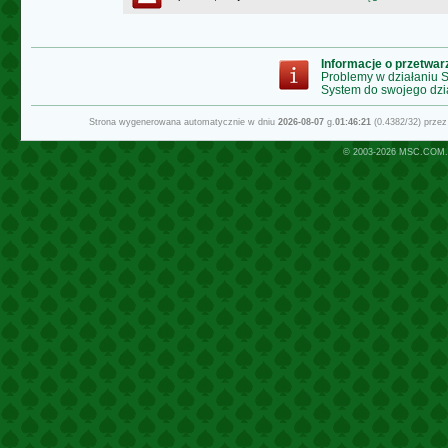
Informacje o przetwa
Problemy w działaniu
System do swojego dzi
Strona wygenerowana automatycznie w dniu
2026-08-07
g.
01:46:21
(0.4382/32) prze
© 2003-2026
MSC.COM.