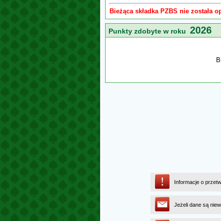
Bieżąca składka PZBS nie została o
2026
Punkty zdobyte w roku
B
Informacje o przet
Jeżeli dane są niew