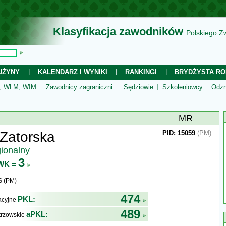
Klasyfikacja zawodników
Polskiego Z
UŻYNY
KALENDARZ I WYNIKI
RANKINGI
BRYDŻYSTA RO
 WLM, WIM
Zawodnicy zagraniczni
Sędziowie
Szkoleniowcy
Odzn
MR
Zatorska
PID: 15059
(PM)
gionalny
3
WK =
S (PM)
474
PKL:
kacyjne
489
aPKL:
trzowskie