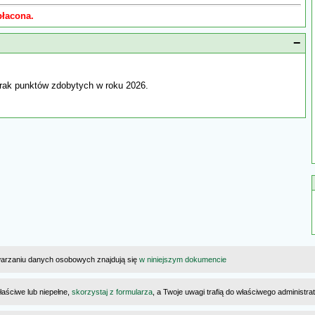
płacona.
−
rak punktów zdobytych w roku 2026.
warzaniu danych osobowych znajdują się
w niniejszym dokumencie
łaściwe lub niepełne,
skorzystaj z formularza
, a Twoje uwagi trafią do właściwego administr