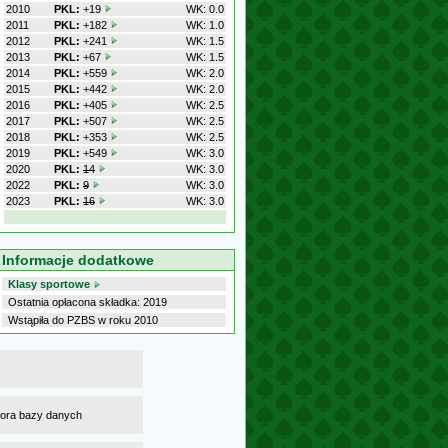
2010
PKL:
+19
WK: 0.0
2011
PKL:
+182
WK: 1.0
2012
PKL:
+241
WK: 1.5
2013
PKL:
+67
WK: 1.5
2014
PKL:
+559
WK: 2.0
2015
PKL:
+442
WK: 2.0
2016
PKL:
+405
WK: 2.5
2017
PKL:
+507
WK: 2.5
2018
PKL:
+353
WK: 2.5
2019
PKL:
+549
WK: 3.0
2020
PKL:
14
WK: 3.0
2022
PKL:
9
WK: 3.0
2023
PKL:
16
WK: 3.0
Informacje dodatkowe
Klasy sportowe
Ostatnia opłacona składka: 2019
Wstąpiła do PZBS w roku 2010
atora bazy danych