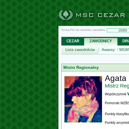
Szukaj PID lub nazwisko zawodnika:
CEZAR
ZAWODNICY
DR
Lista zawodników
Awansy
WGM,
Mistrz Regionalny
Agata 
Mistrz Re
Współczynnik
Pomorski WZB
Punkty klasyfi
Punkty arcymis