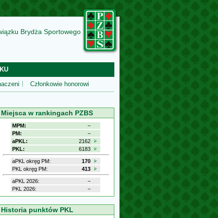
wiązku Brydża Sportowego
KU
aczeni
Członkowie honorowi
Miejsca w rankingach PZBS
MPM:
−
PM:
−
aPKL:
2162
PKL:
6183
aPKL okręg PM:
170
PKL okręg PM:
413
aPKL 2026:
−
PKL 2026:
−
Historia punktów PKL