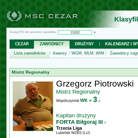
Klasyf
Szukaj PID lub nazwisko zawodnika:
CEZAR
ZAWODNICY
DRUŻYNY
KALENDARZ I WY
Lista zawodników
Awansy
WGM, WLM, WIM
Zawodnicy zagr
Mistrz Regionalny
Grzegorz Piotrowski
Mistrz Regionalny
3
WK =
Współczynnik
Kapitan drużyny
FORTA Biłgoraj III
Trzecia Liga
Lubelski WZBS (LU)