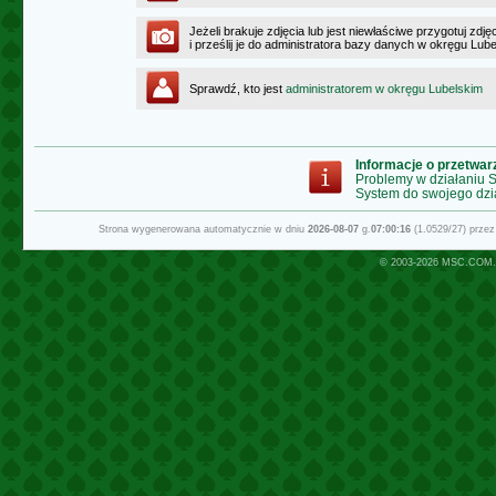
Jeżeli brakuje zdjęcia lub jest niewłaściwe przygotuj zd
i prześlij je do administratora bazy danych w okręgu Lub
Sprawdź, kto jest
administratorem w okręgu Lubelskim
Informacje o przetwa
Problemy w działaniu
System do swojego dzi
Strona wygenerowana automatycznie w dniu
2026-08-07
g.
07:00:16
(1.0529/27) prze
© 2003-2026
MSC.COM.