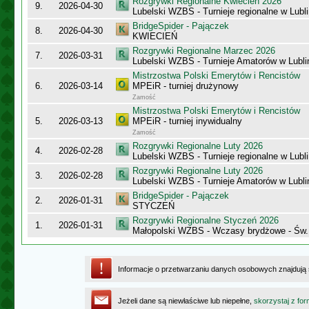
Rozgrywki Regionalne Kwiecień 2026
9.
2026-04-30
Lubelski WZBS - Turnieje regionalne w Lubli
BridgeSpider - Pajączek
8.
2026-04-30
KWIECIEŃ
Rozgrywki Regionalne Marzec 2026
7.
2026-03-31
Lubelski WZBS - Turnieje Amatorów w Lublin
Mistrzostwa Polski Emerytów i Rencistów
6.
2026-03-14
MPEiR - turniej drużynowy
Zamość
Mistrzostwa Polski Emerytów i Rencistów
5.
2026-03-13
MPEiR - turniej inywidualny
Zamość
Rozgrywki Regionalne Luty 2026
4.
2026-02-28
Lubelski WZBS - Turnieje regionalne w Lubli
Rozgrywki Regionalne Luty 2026
3.
2026-02-28
Lubelski WZBS - Turnieje Amatorów w Lublin
BridgeSpider - Pajączek
2.
2026-01-31
STYCZEŃ
Rozgrywki Regionalne Styczeń 2026
1.
2026-01-31
Małopolski WZBS - Wczasy brydżowe - Św.
Informacje o przetwarzaniu danych osobowych znajdują
Jeżeli dane są niewłaściwe lub niepełne,
skorzystaj z for