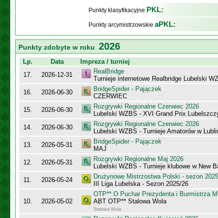
PKL:
Punkty klasyfikacyjne
aPKL:
Punkty arcymistrzowskie
2026
Punkty zdobyte w roku
Lp.
Data
Impreza / turniej
RealBridge
17.
2026-12-31
Turnieje internetowe Realbridge Lubelski W
BridgeSpider - Pajączek
16.
2026-06-30
CZERWIEC
Rozgrywki Regionalne Czerwiec 2026
15.
2026-06-30
Lubelski WZBS - XVI Grand Prix Lubelszc
Rozgrywki Regionalne Czerwiec 2026
14.
2026-06-30
Lubelski WZBS - Turnieje Amatorów w Lubli
BridgeSpider - Pajączek
13.
2026-05-31
MAJ
Rozgrywki Regionalne Maj 2026
12.
2026-05-31
Lubelski WZBS - Turnieje klubowe w New B
Drużynowe Mistrzostwa Polski - sezon 202
11.
2026-05-24
III Liga Lubelska - Sezon 2025/26
OTP** O Puchar Prezydenta i Burmistrza M
10.
2026-05-02
ABT OTP** Stalowa Wola
Stalowa Wola