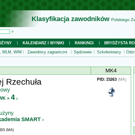
Klasyfikacja zawodników
Polskiego Z
UŻYNY
KALENDARZ I WYNIKI
RANKINGI
BRYDŻYSTA RO
 WLM, WIM
Zawodnicy zagraniczni
Sędziowie
Szkoleniowcy
Odzn
MK4
j Rzechuła
PID: 15263
(MA)
jowy
4
WK =
rużyny
kademia SMART
ZBS (MA)