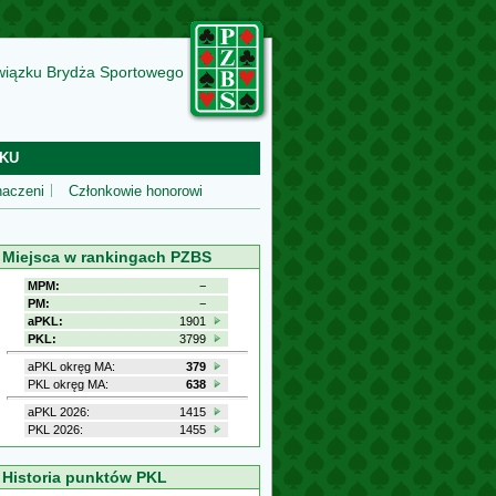
wiązku Brydża Sportowego
KU
aczeni
Członkowie honorowi
Miejsca w rankingach PZBS
MPM:
−
PM:
−
aPKL:
1901
PKL:
3799
aPKL okręg MA:
379
PKL okręg MA:
638
aPKL 2026:
1415
PKL 2026:
1455
Historia punktów PKL