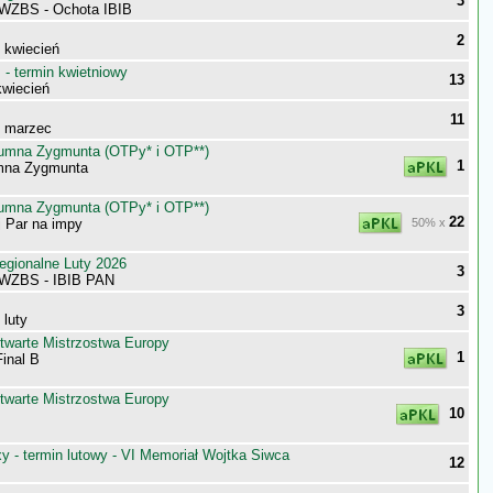
3
WZBS - Ochota IBIB
2
- kwiecień
- termin kwietniowy
13
wiecień
11
- marzec
umna Zygmunta (OTPy* i OTP**)
1
mna Zygmunta
umna Zygmunta (OTPy* i OTP**)
22
j Par na impy
50% x
egionalne Luty 2026
3
 WZBS - IBIB PAN
3
 luty
twarte Mistrzostwa Europy
1
inal B
twarte Mistrzostwa Europy
10
 - termin lutowy - VI Memoriał Wojtka Siwca
12