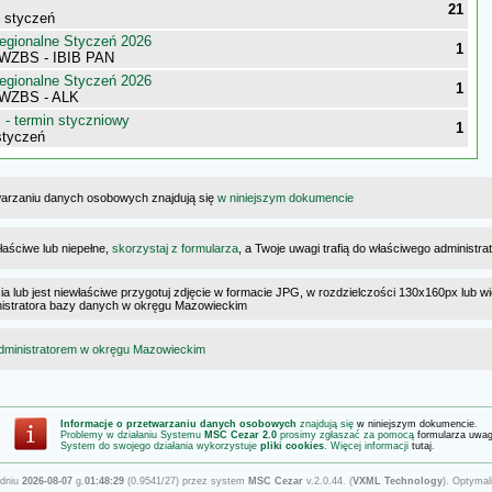
21
- styczeń
egionalne Styczeń 2026
1
 WZBS - IBIB PAN
egionalne Styczeń 2026
1
 WZBS - ALK
- termin styczniowy
1
styczeń
warzaniu danych osobowych znajdują się
w niniejszym dokumencie
łaściwe lub niepełne,
skorzystaj z formularza
, a Twoje uwagi trafią do właściwego administr
cia lub jest niewłaściwe przygotuj zdjęcie w formacie JPG, w rozdzielczości 130x160px lub wi
ministratora bazy danych w okręgu Mazowieckim
dministratorem w okręgu Mazowieckim
Informacje o przetwarzaniu danych osobowych
znajdują się
w niniejszym dokumencie
.
Problemy w działaniu Systemu
MSC Cezar 2.0
prosimy zgłaszać za pomocą
formularza uwa
System do swojego działania wykorzystuje
pliki cookies
. Więcej informacji
tutaj
.
 dniu
2026-08-07
g.
01:48:29
(0.9541/27) przez system
MSC Cezar
v.2.0.44. (
VXML Technology
). Optymal