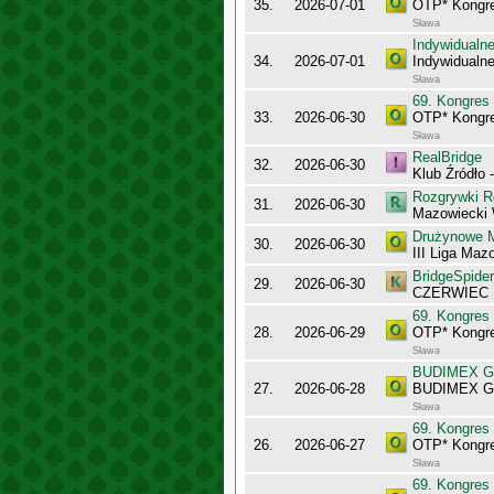
35.
2026-07-01
OTP* Kongr
Sława
Indywidualne
34.
2026-07-01
Indywidualne
Sława
69. Kongres
33.
2026-06-30
OTP* Kongr
Sława
RealBridge
32.
2026-06-30
Klub Źródło 
Rozgrywki R
31.
2026-06-30
Mazowiecki
Drużynowe M
30.
2026-06-30
III Liga Maz
BridgeSpider
29.
2026-06-30
CZERWIEC
69. Kongres
28.
2026-06-29
OTP* Kongr
Sława
BUDIMEX Gra
27.
2026-06-28
BUDIMEX Gra
Sława
69. Kongres
26.
2026-06-27
OTP* Kongr
Sława
69. Kongres