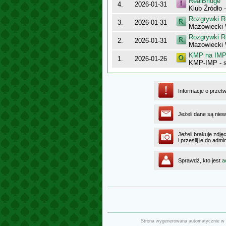
RealBridge
4.
2026-01-31
Klub Źródło 
Rozgrywki R
3.
2026-01-31
Mazowiecki
Rozgrywki R
2.
2026-01-31
Mazowiecki
KMP na IMP 
1.
2026-01-26
KMP-IMP - 
Informacje o przet
Jeżeli dane są niew
Jeżeli brakuje zdję
i prześlij je do ad
Sprawdź, kto jest
a
Strona wygenerowana automatycznie w