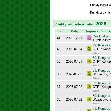
Punkty klasyfi
Punkty arcymis
2026
Punkty zdobyte w roku
Lp.
Data
Impreza / turnie
RealBridge
41.
2026-12-31
Turnieje int
69. Kongres
40.
2026-07-04
OTP** Kongr
Sława
69. Kongres
39.
2026-07-03
OTP* Kongr
Sława
69. Kongres
38.
2026-07-03
Wczasowy 7
Sława
69. Kongres
37.
2026-07-02
OTP* Kongr
Sława
69. Kongres
36.
2026-07-02
Wczasowy 6
Sława
69. Kongres