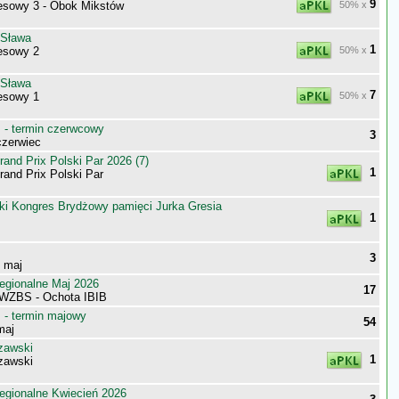
9
sowy 3 - Obok Mikstów
50% x
 Sława
1
esowy 2
50% x
 Sława
7
esowy 1
50% x
- termin czerwcowy
3
zerwiec
nd Prix Polski Par 2026 (7)
1
nd Prix Polski Par
ki Kongres Brydżowy pamięci Jurka Gresia
1
3
- maj
egionalne Maj 2026
17
WZBS - Ochota IBIB
- termin majowy
54
maj
zawski
1
zawski
egionalne Kwiecień 2026