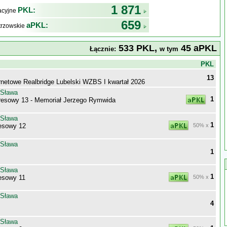
1 871
PKL:
kacyjne
659
aPKL:
trzowskie
533 PKL,
45 aPKL
Łącznie:
w tym
j
PKL
13
ernetowe Realbridge Lubelski WZBS I kwartał 2026
 Sława
1
esowy 13 - Memoriał Jerzego Rymwida
 Sława
1
esowy 12
50% x
 Sława
1
 Sława
1
esowy 11
50% x
 Sława
4
 Sława