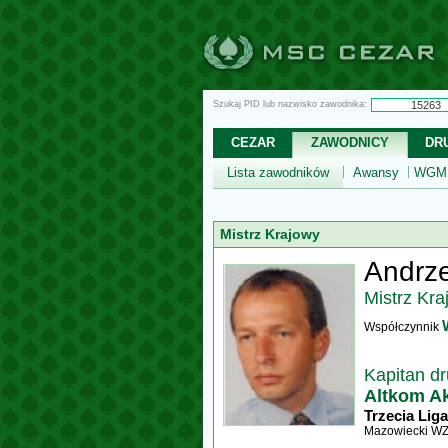
Szukaj PID lub nazwisko zawodnika:
CEZAR
ZAWODNICY
DR
Lista zawodników
Awansy
WGM,
Mistrz Krajowy
Andrze
Mistrz Kra
Współczynnik
Kapitan d
Altkom A
Trzecia Liga
Mazowiecki W