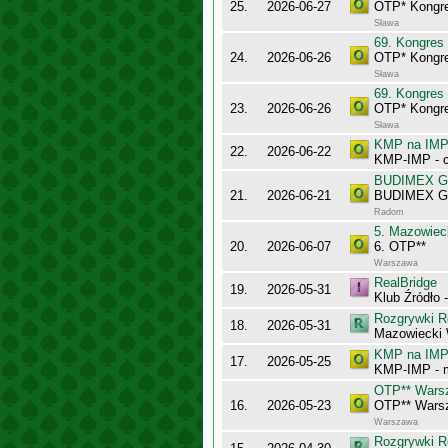
25.
2026-06-27
OTP* Kongre
Sława
69. Kongres
24.
2026-06-26
OTP* Kongr
Sława
69. Kongres
23.
2026-06-26
OTP* Kongr
Sława
KMP na IMP 
22.
2026-06-22
KMP-IMP - c
BUDIMEX Gra
21.
2026-06-21
BUDIMEX Gra
Radom
5. Mazowiec
20.
2026-06-07
6. OTP**
Warszawa
RealBridge
19.
2026-05-31
Klub Źródło 
Rozgrywki R
18.
2026-05-31
Mazowiecki 
KMP na IMP 
17.
2026-05-25
KMP-IMP - 
OTP** Wars
16.
2026-05-23
OTP** Wars
Warszawa
Rozgrywki R