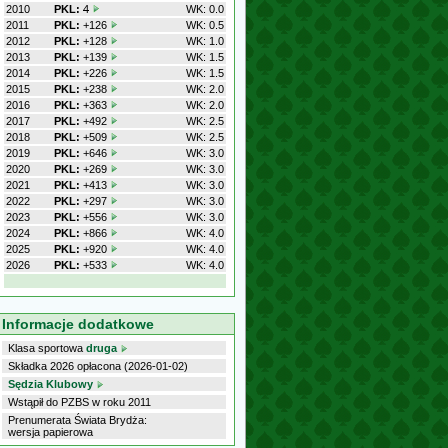
2010
PKL:
4
WK: 0.0
2011
PKL:
+126
WK: 0.5
2012
PKL:
+128
WK: 1.0
2013
PKL:
+139
WK: 1.5
2014
PKL:
+226
WK: 1.5
2015
PKL:
+238
WK: 2.0
2016
PKL:
+363
WK: 2.0
2017
PKL:
+492
WK: 2.5
2018
PKL:
+509
WK: 2.5
2019
PKL:
+646
WK: 3.0
2020
PKL:
+269
WK: 3.0
2021
PKL:
+413
WK: 3.0
2022
PKL:
+297
WK: 3.0
2023
PKL:
+556
WK: 3.0
2024
PKL:
+866
WK: 4.0
2025
PKL:
+920
WK: 4.0
2026
PKL:
+533
WK: 4.0
Informacje dodatkowe
Klasa sportowa
druga
Składka 2026 opłacona (2026-01-02)
Sędzia Klubowy
Wstąpił do PZBS w roku 2011
Prenumerata Świata Brydża:
wersja papierowa