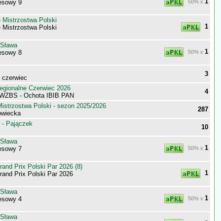
1
esowy 9
50% x
 Mistrzostwa Polski
1
 Mistrzostwa Polski
 Sława
1
esowy 8
50% x
3
- czerwiec
egionalne Czerwiec 2026
4
 WZBS - Ochota IBIB PAN
istrzostwa Polski - sezon 2025/2026
287
owiecka
 - Pajączek
10
 Sława
1
esowy 7
50% x
nd Prix Polski Par 2026 (8)
1
nd Prix Polski Par 2026
 Sława
1
esowy 4
50% x
 Sława