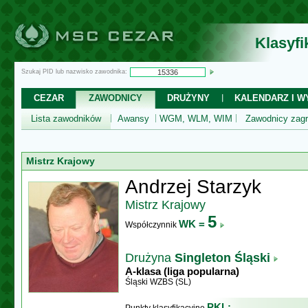
Klasyf
Szukaj PID lub nazwisko zawodnika:
CEZAR
ZAWODNICY
DRUŻYNY
KALENDARZ I WY
Lista zawodników
Awansy
WGM, WLM, WIM
Zawodnicy zagr
Mistrz Krajowy
Andrzej Starzyk
Mistrz Krajowy
5
WK =
Współczynnik
Drużyna
Singleton Śląski
A-klasa (liga popularna)
Śląski WZBS (SL)
PKL: