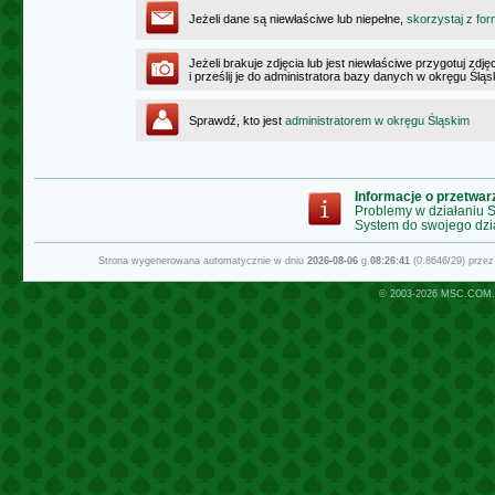
Jeżeli dane są niewłaściwe lub niepełne,
skorzystaj z for
Jeżeli brakuje zdjęcia lub jest niewłaściwe przygotuj zd
i prześlij je do administratora bazy danych w okręgu Ślą
Sprawdź, kto jest
administratorem w okręgu Śląskim
Informacje o przetwa
Problemy w działaniu
System do swojego dzi
Strona wygenerowana automatycznie w dniu
2026-08-06
g.
08:26:41
(0.8646/29) prze
© 2003-2026
MSC.COM.