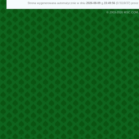
Strona wygenerowana automatycznie w dniu
2026-08-09
g.
15:49:56
(0.5119/37) prze
© 2003-2026
MSC.COM.