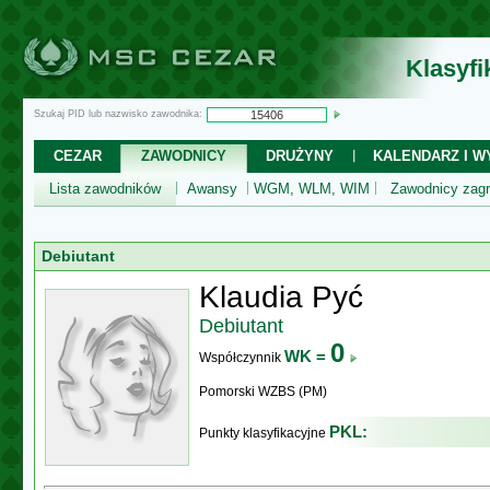
Klasyf
Szukaj PID lub nazwisko zawodnika:
CEZAR
ZAWODNICY
DRUŻYNY
KALENDARZ I WY
Lista zawodników
Awansy
WGM, WLM, WIM
Zawodnicy zagr
Debiutant
Klaudia Pyć
Debiutant
0
WK =
Współczynnik
Pomorski WZBS (PM)
PKL:
Punkty klasyfikacyjne