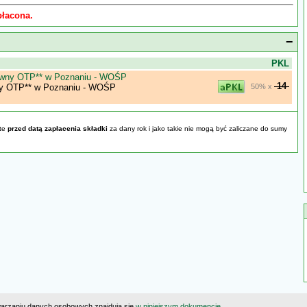
płacona.
−
j
PKL
tywny OTP** w Poznaniu - WOŚP
14
ny OTP** w Poznaniu - WOŚP
50% x
yte
przed datą zapłacenia składki
za dany rok i jako takie nie mogą być zaliczane do sumy
warzaniu danych osobowych znajdują się
w niniejszym dokumencie