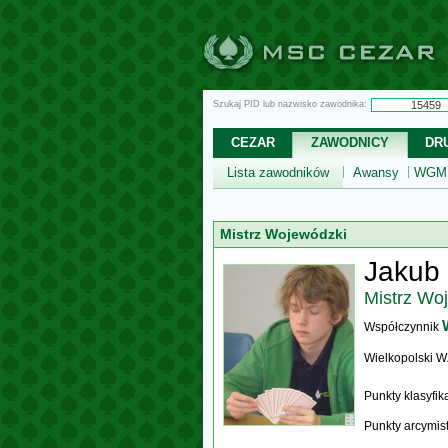
Szukaj PID lub nazwisko zawodnika:
CEZAR
ZAWODNICY
DR
Lista zawodników
Awansy
WGM,
Mistrz Wojewódzki
Jakub
Mistrz Wo
Współczynnik
Wielkopolski 
Punkty klasyfi
Punkty arcymis