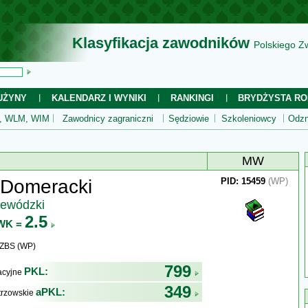
Klasyfikacja zawodników
Polskiego Z
UŻYNY
KALENDARZ I WYNIKI
RANKINGI
BRYDŻYSTA RO
 WLM, WIM
Zawodnicy zagraniczni
Sędziowie
Szkoleniowcy
Odzn
MW
 Domeracki
PID: 15459
(WP)
jewódzki
2.5
WK =
WZBS (WP)
799
PKL:
kacyjne
349
aPKL:
trzowskie