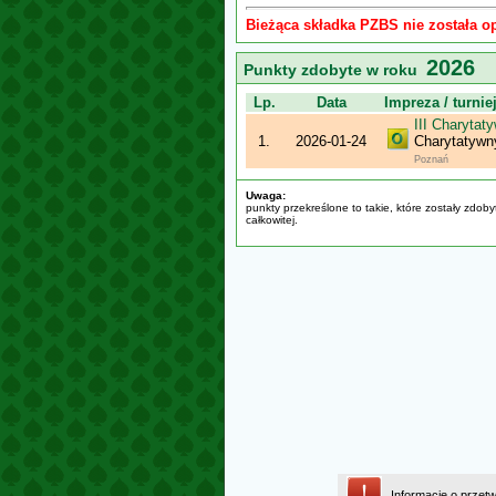
Bieżąca składka PZBS nie została o
2026
Punkty zdobyte w roku
Lp.
Data
Impreza / turnie
III Charyta
1.
2026-01-24
Charytatyw
Poznań
Uwaga:
punkty przekreślone to takie, które zostały zdob
całkowitej.
Informacje o przet