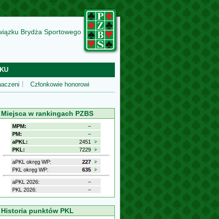
wiązku Brydża Sportowego
KU
aczeni
Członkowie honorowi
Miejsca w rankingach PZBS
MPM:
−
PM:
−
aPKL:
2451
PKL:
7229
aPKL okręg WP:
227
PKL okręg WP:
635
aPKL 2026:
−
PKL 2026:
−
Historia punktów PKL