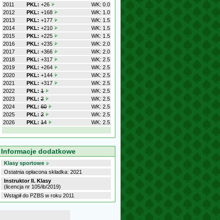
2011
PKL:
+26
WK: 0.0
2012
PKL:
+168
WK: 1.0
2013
PKL:
+177
WK: 1.5
2014
PKL:
+210
WK: 1.5
2015
PKL:
+225
WK: 1.5
2016
PKL:
+235
WK: 2.0
2017
PKL:
+366
WK: 2.0
2018
PKL:
+317
WK: 2.5
2019
PKL:
+264
WK: 2.5
2020
PKL:
+144
WK: 2.5
2021
PKL:
+317
WK: 2.5
2022
PKL:
1
WK: 2.5
2023
PKL:
2
WK: 2.5
2024
PKL:
60
WK: 2.5
2025
PKL:
2
WK: 2.5
2026
PKL:
14
WK: 2.5
Informacje dodatkowe
Klasy sportowe
Ostatnia opłacona składka: 2021
Instruktor II. Klasy
(licencja nr 105/ib/2019)
Wstąpił do PZBS w roku 2011