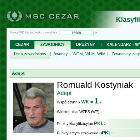
Klasyf
Szukaj PID lub nazwisko zawodnika:
CEZAR
ZAWODNICY
DRUŻYNY
KALENDARZ I WY
Lista zawodników
Awansy
WGM, WLM, WIM
Zawodnicy zagr
Adept
Romuald Kostyniak
Adept
1
WK =
Współczynnik
Wielkopolski WZBS (WP)
PKL:
Punkty klasyfikacyjne
aPKL:
Punkty arcymistrzowskie