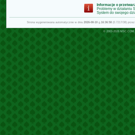
Informacje o przetwa
Problemy w działaniu
System do swojego dzi
Strona wygenerowana automatycznie w dniu
2026-08-10
g.
16:36:58
(0.7217/38) prze
© 2003-2026
MSC.COM.