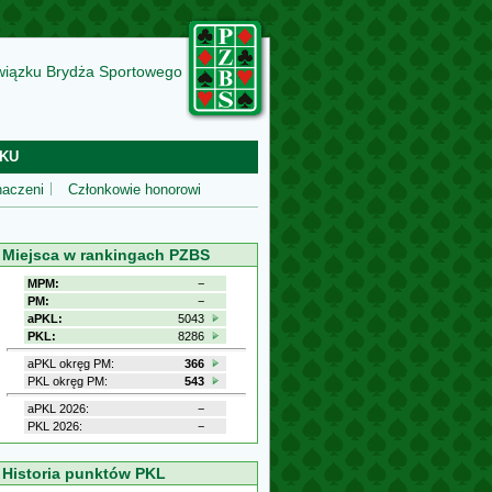
wiązku Brydża Sportowego
KU
aczeni
Członkowie honorowi
Miejsca w rankingach PZBS
MPM:
−
PM:
−
aPKL:
5043
PKL:
8286
aPKL okręg PM:
366
PKL okręg PM:
543
aPKL 2026:
−
PKL 2026:
−
Historia punktów PKL