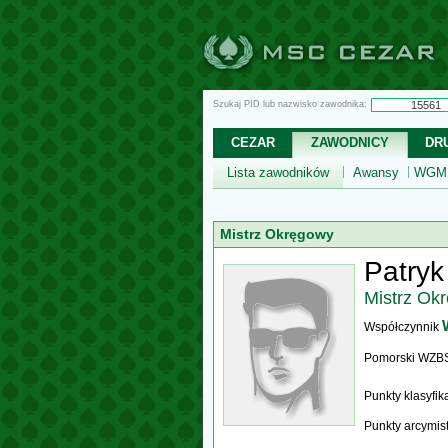
Szukaj PID lub nazwisko zawodnika:
CEZAR
ZAWODNICY
DR
Lista zawodników
Awansy
WGM,
Mistrz Okręgowy
Patryk
Mistrz Ok
Współczynnik
Pomorski WZB
Punkty klasyfi
Punkty arcymis