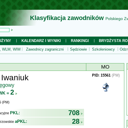
Klasyfikacja zawodników
Polskiego Z
UŻYNY
KALENDARZ I WYNIKI
RANKINGI
BRYDŻYSTA RO
 WLM, WIM
Zawodnicy zagraniczni
Sędziowie
Szkoleniowcy
Odzn
MO
 Iwaniuk
PID: 15561
(PM)
ręgowy
2
WK =
S (PM)
708
PKL:
kacyjne
28
aPKL:
trzowskie