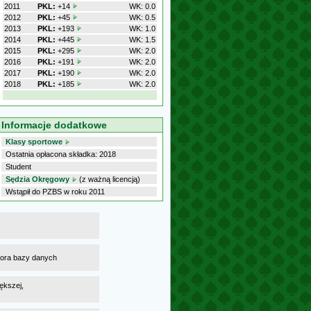
2011
PKL:
+14
WK: 0.0
2012
PKL:
+45
WK: 0.5
2013
PKL:
+193
WK: 1.0
2014
PKL:
+445
WK: 1.5
2015
PKL:
+295
WK: 2.0
2016
PKL:
+191
WK: 2.0
2017
PKL:
+190
WK: 2.0
2018
PKL:
+185
WK: 2.0
Informacje dodatkowe
Klasy sportowe
Ostatnia opłacona składka: 2018
Student
Sędzia Okręgowy
(z ważną licencją)
Wstąpił do PZBS w roku 2011
atora bazy danych
ększej,