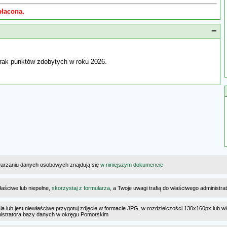
płacona.
−
rak punktów zdobytych w roku 2026.
warzaniu danych osobowych znajdują się
w niniejszym dokumencie
łaściwe lub niepełne,
skorzystaj z formularza
, a Twoje uwagi trafią do właściwego administr
cia lub jest niewłaściwe przygotuj zdjęcie w formacie JPG, w rozdzielczości 130x160px lub wi
ministratora bazy danych w okręgu Pomorskim