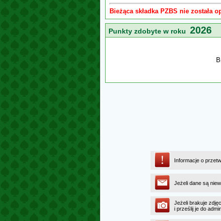
Bieżąca składka PZBS nie została o
2026
Punkty zdobyte w roku
B
Informacje o przet
Jeżeli dane są niew
Jeżeli brakuje zdję
i prześlij je do ad