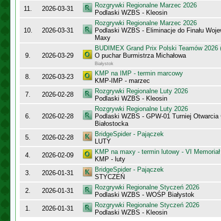
Rozgrywki Regionalne Marzec 2026
11.
2026-03-31
Podlaski WZBS - Kleosin
Rozgrywki Regionalne Marzec 2026
10.
2026-03-31
Podlaski WZBS - Eliminacje do Finału Wo
Maxy
BUDIMEX Grand Prix Polski Teamów 2026 (
9.
2026-03-29
O puchar Burmistrza Michałowa
Białystok
KMP na IMP - termin marcowy
8.
2026-03-23
KMP-IMP - marzec
Rozgrywki Regionalne Luty 2026
7.
2026-02-28
Podlaski WZBS - Kleosin
Rozgrywki Regionalne Luty 2026
6.
2026-02-28
Podlaski WZBS - GPW-01 Turniej Otwarcia
Białostocka
BridgeSpider - Pajączek
5.
2026-02-28
LUTY
KMP na maxy - termin lutowy - VI Memoriał
4.
2026-02-09
KMP - luty
BridgeSpider - Pajączek
3.
2026-01-31
STYCZEŃ
Rozgrywki Regionalne Styczeń 2026
2.
2026-01-31
Podlaski WZBS - WOŚP Białystok
Rozgrywki Regionalne Styczeń 2026
1.
2026-01-31
Podlaski WZBS - Kleosin