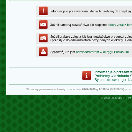
Informacje o przetwarzaniu danych osobowych znajdują
Jeżeli dane są niewłaściwe lub niepełne,
skorzystaj z for
Jeżeli brakuje zdjęcia lub jest niewłaściwe przygotuj zd
i prześlij je do administratora bazy danych w okręgu Pod
Sprawdź, kto jest
administratorem w okręgu Podlaskim
Informacje o przetwa
Problemy w działaniu
System do swojego dzi
Strona wygenerowana automatycznie w dniu
2026-08-08
g.
17:06:52
(0.9631/27) prze
© 2003-2026
MSC.COM.