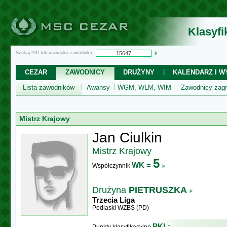
Klasyf
Szukaj PID lub nazwisko zawodnika:
CEZAR
ZAWODNICY
DRUŻYNY
KALENDARZ I WY
Lista zawodników
Awansy
WGM, WLM, WIM
Zawodnicy zagr
Mistrz Krajowy
Jan Ciulkin
Mistrz Krajowy
5
WK =
Współczynnik
Drużyna
PIETRUSZKA
Trzecia Liga
Podlaski WZBS (PD)
PKL: