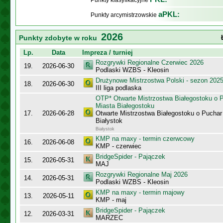
Punkty klasyfikacyjne
aPKL:
Punkty arcymistrzowskie
2026
Punkty zdobyte w roku
Lp.
Data
Impreza / turniej
Rozgrywki Regionalne Czerwiec 2026
19.
2026-06-30
Podlaski WZBS - Kleosin
Drużynowe Mistrzostwa Polski - sezon 202
18.
2026-06-30
III liga podlaska
OTP* Otwarte Mistrzostwa Białegostoku o 
Miasta Białegostoku
17.
2026-06-28
Otwarte Mistrzostwa Białegostoku o Puchar
Białystok
Białystok
KMP na maxy - termin czerwcowy
16.
2026-06-08
KMP - czerwiec
BridgeSpider - Pajączek
15.
2026-05-31
MAJ
Rozgrywki Regionalne Maj 2026
14.
2026-05-31
Podlaski WZBS - Kleosin
KMP na maxy - termin majowy
13.
2026-05-11
KMP - maj
BridgeSpider - Pajączek
12.
2026-03-31
MARZEC