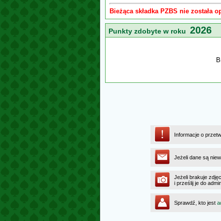
Bieżąca składka PZBS nie została o
2026
Punkty zdobyte w roku
B
Informacje o przet
Jeżeli dane są niew
Jeżeli brakuje zdję
i prześlij je do ad
Sprawdź, kto jest
a