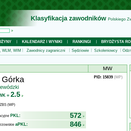
Klasyfikacja zawodników
Polskiego Z
UŻYNY
KALENDARZ I WYNIKI
RANKINGI
BRYDŻYSTA RO
 WLM, WIM
Zawodnicy zagraniczni
Sędziowie
Szkoleniowcy
Odzn
MW
 Górka
PID: 15839
(WP)
jewódzki
2.5
WK =
WZBS (WP)
572
PKL:
kacyjne
846
aPKL:
trzowskie