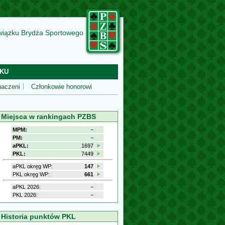
wiązku Brydża Sportowego
KU
aczeni
Członkowie honorowi
Miejsca w rankingach PZBS
MPM:
−
PM:
−
aPKL:
1697
PKL:
7449
aPKL okręg WP:
147
PKL okręg WP:
661
aPKL 2026:
−
PKL 2026:
−
Historia punktów PKL