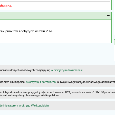
płacona.
−
rak punktów zdobytych w roku 2026.
warzaniu danych osobowych znajdują się
w niniejszym dokumencie
łaściwe lub niepełne,
skorzystaj z formularza
, a Twoje uwagi trafią do właściwego administr
cia lub jest niewłaściwe przygotuj zdjęcie w formacie JPG, w rozdzielczości 130x160px lub wi
ministratora bazy danych w okręgu Wielkopolskim
dministratorem w okręgu Wielkopolskim