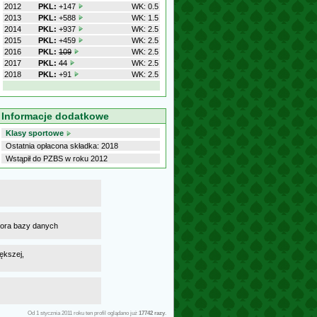
2012
PKL:
+147
WK: 0.5
2013
PKL:
+588
WK: 1.5
2014
PKL:
+937
WK: 2.5
2015
PKL:
+459
WK: 2.5
2016
PKL:
109
WK: 2.5
2017
PKL:
44
WK: 2.5
2018
PKL:
+91
WK: 2.5
Informacje dodatkowe
Klasy sportowe
Ostatnia opłacona składka: 2018
Wstąpił do PZBS w roku 2012
atora bazy danych
ększej,
Od 1 stycznia 2011 roku ten profil oglądano już
17742 razy
.