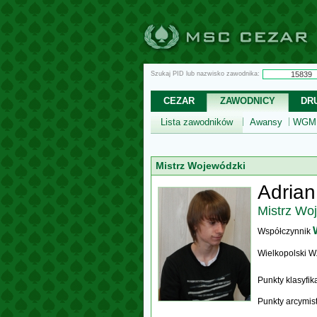
Szukaj PID lub nazwisko zawodnika:
CEZAR
ZAWODNICY
DR
Lista zawodników
Awansy
WGM,
Mistrz Wojewódzki
Adrian
Mistrz Wo
Współczynnik
Wielkopolski 
Punkty klasyfi
Punkty arcymis